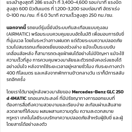
แรงม้าสูงสุดที่ 286 แรงม้า ที่ 3,400-4,600 รอบ/นาที แรงบิด
สูงสุด 600 นิวตันเมตร ที่ 1,200-3,200 รอบต่อนาที อัตราเร่ง
0-100 กม./ชม. ที่ 6.0 วินาที ความเร็วสูงสุด 250 กม./ชม.
นอกจากนี้
รถยนต์รุ่นนี้ยังมีระบบกันสะเทือนแบบถุงลม
(AIRMATIC) พร้อมระบบควบคุมแบบอัตโนมัติ เพื่อมอบการขับขี่
ที่นุ่มนวล โดยในระหว่างทางฝนตก แต่ด้วยระบบความปลอดภัย
รวมไปสมรรถนะที่ยอดเยี่ยมของช่วงล่าง แม้จะเป็นระบบขับ
เคลื่อนล้อหลัง ก็สามารถตะลุยฝ่าฝนได้อย่างไม่มีปัญหา แม้จะใช้
ความเร็วที่สูง การควบคุมพวงมาลัยและตัวรถยังคงเร่งแซงได้
อย่างมั่นใจ หลังจากใช้ระยะเวลาอยู่หลายชั่วโมง กับระยะทางกว่า
400 กิโลเมตร และหลังจากพักทานข้าวกลางวัน เราก็มีการสลับ
รถอีกครั้ง
โดยเราได้มาอยู่หลังพวงมาลัยของ
Mercedes-Benz GLC 250
d 4MATIC
รถอเนกประสงค์ ที่มีปรัชญาทางการออกแบบที่
ต้องการสื่อถึงความสวยงามและเรียบง่าย สะท้อนผ่านเส้นสาย
ลวดลายที่โค้งมน ผสมผสานความดุดัน ความสะดวกสบาย
หรูหรา เทคโนโลยีระบบรักษาความปลอดภัยสำหรับผู้ขับขี่ และผู้
โดยสารได้อย่างลงตัว