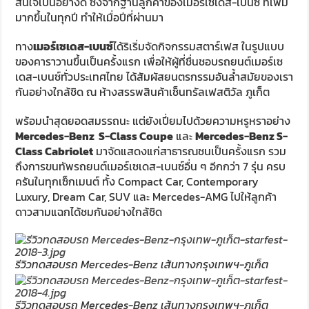
สนใจเป็นอย่างดี ซึ่งจากฐานลูกค้าของเมอร์เซเดส-เบนซ์ ที่เพิ่ม
มากขึ้นในทุกปี ทำให้เมื่อปีที่ผ่านมา
ทาง
เมอร์เซเดส-เบนซ์
ได้ริเริ่มจัดกิจกรรมสตาร์เฟส ในรูปแบบ
ของคาราวานขึ้นเป็นครั้งแรก เพื่อให้ผู้ที่ชื่นชอบรถยนต์เมอร์เซ
เดส-เบนซ์ทั่วประเทศไทย ได้สัมผัสยนตรกรรมอันล้ำสมัยของเรา
กันอย่างใกล้ชิด ณ ห้างสรรพสินค้าเซ็นทรัลเฟสติวัล ภูเก็ต
พร้อมนำสุดยอดสมรรถนะ แต่ยังเปี่ยมไปด้วยความหรูหราอย่าง
Mercedes-Benz S-Class Coupe
และ
Mercedes-Benz S-
Class Cabriolet
มาจัดแสดงแก่สาธารณชนเป็นครั้งแรก รวม
ถึงการขนทัพรถยนต์เมอร์เซเดส-เบนซ์อื่น ๆ อีกกว่า 7 รุ่น ครบ
ครันในทุกเซ็กเมนต์ ทั้ง Compact Car, Contemporary
Luxury, Dream Car, SUV และ Mercedes-AMG ไปให้ลูกค้า
ดาวสามแฉกได้ชมกันอย่างใกล้ชิด
รีวิวทดสอบรถ Mercedes-Benz เส้นทางกรุงเทพฯ-ภูเก็ต
รีวิวทดสอบรถ Mercedes-Benz เส้นทางกรุงเทพฯ-ภูเก็ต