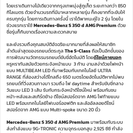
โดยเราเดินทางไม้เดียวจากกรุงเทพมุ่งสู่ภูเภ็ต ระยะทางกว่า 850
กิโลเมตร ด้วยจำนวนรถที่มีมาหลากหลายรุ่น ก็คงยากที่จะขับให้
ครบทุกรุ่น โดยการเดินทางครั้งนี้ เราได้พาหนะคู่ใจ 2 รุ่น โดยใน
ช่วงแรกเราใช้
Mercedes-Benz S 350 d AMG Premium
ด้วย
ชื่อรุ่นก็กินขาดเรื่องความสะดวกสบาย
และยังรวมถึงคุณสมบัติอัจฉริยะมากมายที่ส่งผลให้สมาชิก
ลำดับล่าสุดของรถยนต์ตระกูล
The S-Class
ถือเป็นอีกขั้นของ
การพัฒนานวัตกรรมรถยนต์ขับขี่อัตโนมัติ โดย
ดีไซน์ภายนอก
หรูหราทันสมัยด้วยกระจังหน้าแบบ 3 ก้าน งามสง่าด้วยไฟหน้า
แบบ MULTIBEAM LED ที่มาพร้อมกับเทคโนโลยี ULTRA
RANGE ที่ส่องสว่างได้ไกลถึง 650 เมตรโดยอัตโนมัติหากไม่พบ
รถยนต์ที่วิ่งสวนทางมา รวมถึง ไฟ daytime สำหรับขับขี่กลาง
วันแบบ LED 3 เส้น รับกับกระจังหน้าดีไซน์ใหม่ พร้อมกันชน
หน้า-หลังและสเกิร์ตข้าง ดีไซน์สปอร์ตจาก AMG ไฟท้ายแบบ
LED พร้อมเทคโนโลยีไฟเบอร์ออฟติก และล้ออัลลอยดีไซน์
สปอร์ตจาก AMG แบบ Multi-spoke ขนาด 20 นิ้ว
Mercedes-Benz S 350 d AMG Premium
มาพร้อมกับระบบ
ส่งกำลังแบบ 9G-TRONIC ความจุกระบอกสูบ 2,925 ซีซี กำลัง