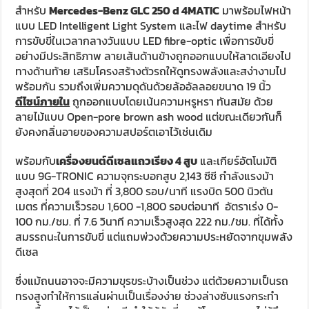
สำหรับ
Mercedes-Benz GLC 250 d 4MATIC
มาพร้อมไฟหน้า
แบบ LED Intelligent Light System และไฟ daytime สำหรับ
การขับขี่ในเวลากลางวันแบบ LED fibre-optic เพื่อการขับขี่
อย่างมีประสิทธิภาพ ลายเส้นด้านข้างถูกออกแบบให้ลาดเอียงไป
ทางด้านท้าย เสริมโครงสร้างตัวรถให้ดูทรงพลังและสง่างามไป
พร้อมกัน รวมถึงเพิ่มความดุดันด้วยล้ออัลลอยขนาด 19 นิ้ว
ดีไซน์ภายใน
ถูกออกแบบโดยเน้นความหรูหรา ทันสมัย ด้วย
ลายไม้แบบ Open-pore brown ash wood แต่ขณะเดียวกันก็
ยังคงกลิ่นอายของความสปอร์ตเอาไว้เช่นเดิม
พร้อมกับ
เครื่องยนต์ดีเซลแถวเรียง 4 สูบ
และเกียร์อัตโนมัติ
แบบ 9G-TRONIC ความจุกระบอกสูบ 2,143 ซีซี กำลังแรงม้า
สูงสุดที่ 204 แรงม้า ที่ 3,800 รอบ/นาที แรงบิด 500 นิวตัน
เมตร ที่ความเร็วรอบ 1,600 -1,800 รอบต่อนาที อัตราเร่ง 0-
100 กม./ชม. ที่ 7.6 วินาที ความเร็วสูงสุด 222 กม./ชม. ที่ได้ทั้ง
สมรรถนะในการขับขี่ แต่แถมพ่วงด้วยความประหยัดจากขุมพลัง
ดีเซล
ซึ่งแม้ถนนอาจจะมีความขุรขระบ้างเป็นช่วง แต่ด้วยความเป็นรถ
ทรงสูงทำให้การแล่นผ่านเป็นเรื่องง่าย ช่วงล่างซับแรงกระทำ