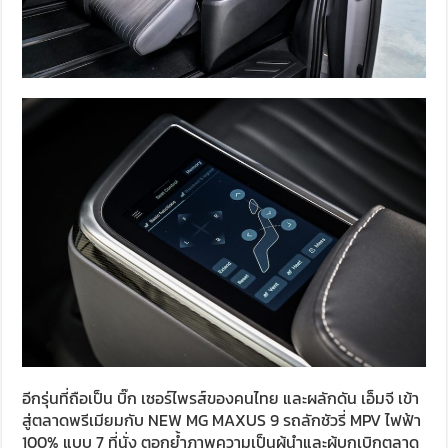
อีกรุ่นที่ถือเป็น บิ๊ก เซอร์ไพรส์ของคนไทย และผลักดัน เอ็มจี เข้า
สู่ตลาดพรีเมียมกับ NEW MG MAXUS 9 รถลักชัวรี่ MPV ไฟฟ้า
100% แบบ 7 ที่นั่ง ตอกย้ำภาพความเป็นผู้นำและผู้บุกเบิกตลาด