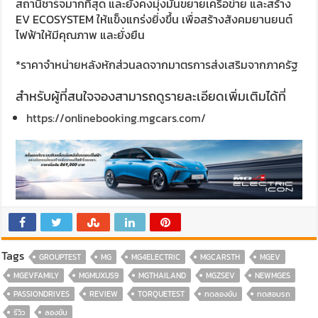
สถานีชาร์จมากที่สุด และยังคงมุ่งมั่นขยายเครือข่าย และสร้าง
EV ECOSYSTEM ให้แข็งแกร่งยิ่งขึ้น เพื่อสร้างสังคมยานยนต์
ไฟฟ้าให้มีคุณภาพ และยั่งยืน
*ราคาจำหน่ายหลังหักส่วนลดจากมาตรการส่งเสริมจากภาครัฐ
สำหรับผู้ที่สนใจจองสามารถดูรายละเอียดเพิ่มเติมได้ที่
https://onlinebooking.mgcars.com/
Tags
GROUPTEST
MG
MG4ELECTRIC
MGCARSTH
MGEV
MGEVFAMILY
MGMUXUS9
MGTHAILAND
MGZSEV
NEWMGES
PASSIONDRIVES
REVIEW
TORQUETEST
ทดลองขับ
ทดสอบรถ
รีวิว
ลองขับ