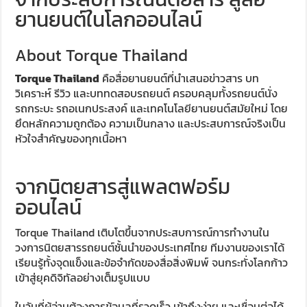
ยานยนต์ในโลกออนไลน์
Audi Road to Korat ยกทัพขบวนอาวดี้กว่า 60 คัน เยี่ยมชม อาวดี
About Torque Thailand
ขับ ฟอร์ด เรนเจอร์ บุกอีสาน กับกิจกรรม ‘ฟอร์ด เรนเจอร์ แกร่ง
Torque Thailand
คือสื่อยานยนต์ที่นำเสนอข่าวสาร บท
ขับ ISUZU V-CROSS 4X4 ลุยลาวใต้ พิสูจน์ตัวจริงทุกเส้นทาง
วิเคราะห์ รีวิว และบททดสอบรถยนต์ ครอบคลุมทั้งรถยนต์นั่ง
รถกระบะ รถอเนกประสงค์ และเทคโนโลยียานยนต์สมัยใหม่ โดย
รีวิว ลองขับ กิจกรรม “MG EV FAMILY TRIP” ครั้งแรกของการ
ยึดหลักความถูกต้อง ความเป็นกลาง และประสบการณ์จริงเป็น
หัวใจสำคัญของทุกเนื้อหา
จากนิตยสารสู่แพลตฟอร์ม
ออนไลน์
Torque Thailand เติบโตขึ้นจากประสบการณ์การทำงานใน
วงการนิตยสารรถยนต์ชั้นนำของประเทศไทย ทีมงานของเราได้
เรียนรู้ทั้งจุดแข็งและข้อจำกัดของสื่อสิ่งพิมพ์ จนกระทั่งโลกก้าว
เข้าสู่ยุคดิจิทัลอย่างเต็มรูปแบบ
ในวันที่ผู้อ่านต้องการข้อมูลที่รวดเร็ว เข้าถึงง่าย และเชื่อมต่อได้