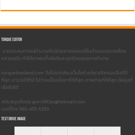
Torque Editor
จากประสบการณ์ทำงานกับนิตยสารรถยนต์ชั้นนำของประเทศไทย
หลายฉบับ ทำให้เราพบทั้งข้อดีและจุดด้วยของการทำงาน
torquethailand.com จึงไม่แค่เพียงเว็บไซต์ แต่เราคัดกรองสิ่งที่ดี
ที่สุด มารวมใว้ที่นี่ ไม่ว่าจะเป็นเนื้อหาที่ดีที่สุด ภาพถ่ายที่ดีที่สุด ข้อมูลที่
เชื่อถือได้
สนับสนุนติดต่อ gorri180sx@hotmail.com
เบอร์โทร 065-455-5393
Test Drive Image