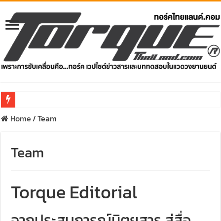
Home
/
Team
รีวิว Honda e:N1 EV 100% – SUV ไฟฟ้า 204 แรงม้า วิ่งไกล 500 ก
รีวิว ลองขับ All New GWM HAVAL H6 ปรับโฉมหน้าใหม่หล่อกว่าเ
Team
คาราวาน ISUZU 2.2 Ddi MAXFORCE ท่องเที่ยวสัมผัสประสบกา
รีวิว ลองขับรถกระบะรุ่นพิเศษ FORD RANGER MS-RT ครั้งแร
Torque Editorial
ทริปแอ่วเหนือสุดพีค! เส้นทางเชียงใหม่-เชียงรายกับ MU-X “
จากประสบการณ์นิตยสาร สู่สื่อ
ขับ “NEW! ISUZU V-CROSS 4×4” ไปร่วมกันสร้างถนนขึ้นดอย ส่ง