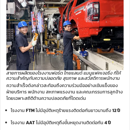
สายการผลิตของโรงงานฟอร์ด ไทยแลนด์ แมนูแฟคเจอริ่ง ที่ให้
ความสำคัญกับความปลอดภัย สุขภาพ และสวัสดิการพนักงาน
ความสำเร็จดังกล่าวสะท้อนถึงความร่วมมืออย่างเข้มแข็งของ
ฝ่ายบริหาร พนักงาน สหภาพแรงงาน และคณะกรรมการลูกจ้าง
โดยเฉพาะสถิติด้านความปลอดภัยที่โดดเด่น
โรงงาน
FTM
ไม่มีอุบัติเหตุร้ายแรงติดต่อกันยาวนานถึง
12 ปี
โรงงาน
AAT
ไม่มีอุบัติเหตุถึงขั้นหยุดงานติดต่อกัน
4 ปี