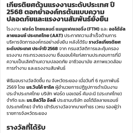
เกียรติยศด้านแรงงานระดับประเทศ ปี
2568 ตอกย้ำองค์กรต้นแบบความ
ปลอดภัยและแรงงานสัมพันธ์ยั่งยืน
โรงงาน
ฟอร์ด ไทยแลนด์ แมนูแฟคเจอริ่ง (FTM)
และ
ออโต้อัล
ลายแอนซ์ ประเทศไทย (AAT)
ประกาศความสำเร็จด้านการ
บริหารจัดการองค์กรอย่างยั่งยืน หลังได้รับ
รางวัลเกียรติยศ
ระดับประเทศ ประจำปี 2568
จาก
กรมสวัสดิการและคุ้มครอง
แรงงาน
กระทรวงแรงงาน ซึ่งมอบให้แก่สถานประกอบการที่มี
ความเป็นเลิศด้านความปลอดภัย อาชีวอนามัย สภาพแวดล้อม
การทำงาน และแรงงานสัมพันธ์
พิธีมอบรางวัลจัดขึ้น ณ
จังหวัดระยอง
เมื่อวันที่ 6 กุมภาพันธ์
2569 โดย
มร.วินโค้ ซาริค
ผู้อำนวยการปฏิรูปการดำเนินงาน
ประจำประเทศไทย บริษัท
ฟอร์ด มอเตอร์ คัมปะนี (ประเทศไทย)
จำกัด
และ
มร.ซิลวิโอ อิลลี
ประธานบริษัท
ออโต้อัลลายแอนซ์
(ประเทศไทย) จำกัด
เข้ารับรางวัลจากนายกำธร เวหน รองผู้ว่า
ราชการจังหวัดระยอง
รางวัลที่ได้รับ