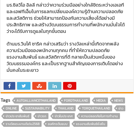
มร.ซิลวิโอ อิลลี กล่าวว่าความร่วมมืออย่างใกล้ชิดระหว่างเอเอที
และเอฟทีเอ็มในการแลกเปลี่ยนองค์ความรู้ด้านความปลอดภัย
และสวัสดิการ ช่วยให้สามารถป้องกันความเสี่ยงได้อย่างมี
ประสิทธิภาพ และสร้างวัฒนธรรมการทำงานที่พนักงานมั่นใจได้
ว่าจะได้รับการดูแลในทุกขั้นตอน
ด้านมร.วินโค้ ซาริค กล่าวเสริมว่า รางวัลเหล่านี้เกิดจากพลัง
ความร่วมมือของพนักงานทุกคน ที่ทำให้ความปลอดภัย
แรงงานสัมพันธ์ และสวัสดิการที่ดี กลายเป็นส่วนหนึ่งของ
วัฒนธรรมองค์กร และเป็นรากฐานสำคัญของการเติบโตอย่าง
มั่นคงในระยะยาว
Tags
AUTOALLIANCETHAILAND
FORDTHAILAND
MEDIA
NEWS
ONLINE
SUSTAINABILITY
THAILAND
TORQUETHAILAND
ข่าว
ข่าวประชาสัมพันธ์
ข่าวรถ
ข่าวในประเทศ
ความปลอดภัยในการทำงาน
รางวัลแรงงานดีเด่น2568
องค์กรต้นแบบ
แรงงานสัมพันธ์ยั่งยืน