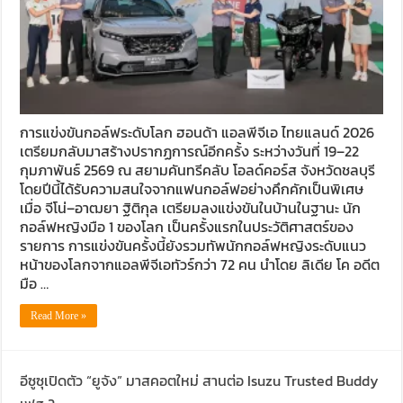
การแข่งขันกอล์ฟระดับโลก ฮอนด้า แอลพีจีเอ ไทยแลนด์ 2026
เตรียมกลับมาสร้างปรากฏการณ์อีกครั้ง ระหว่างวันที่ 19–22
กุมภาพันธ์ 2569 ณ สยามคันทรีคลับ โอลด์คอร์ส จังหวัดชลบุรี
โดยปีนี้ได้รับความสนใจจากแฟนกอล์ฟอย่างคึกคักเป็นพิเศษ
เมื่อ จีโน่–อาฒยา ฐิติกุล เตรียมลงแข่งขันในบ้านในฐานะ นัก
กอล์ฟหญิงมือ 1 ของโลก เป็นครั้งแรกในประวัติศาสตร์ของ
รายการ การแข่งขันครั้งนี้ยังรวมทัพนักกอล์ฟหญิงระดับแนว
หน้าของโลกจากแอลพีจีเอทัวร์กว่า 72 คน นำโดย ลิเดีย โค อดีต
มือ …
Read More »
อีซูซุเปิดตัว “ยูจัง” มาสคอตใหม่ สานต่อ Isuzu Trusted Buddy