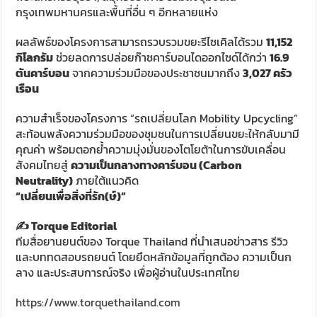
กรุงเทพมหานครและพื้นที่อื่น ๆ อีกหลายแห่ง
ผลลัพธ์ของโครงการสามารถรวบรวมขยะรีไซเคิลได้รวม
11,152
กิโลกรัม
ช่วยลดการปล่อยก๊าซคาร์บอนไดออกไซด์ได้กว่า
16.9
ตันคาร์บอน
จากความร่วมมือของประชาชนมากถึง
3,027 ครัว
เรือน
ความสำเร็จของโครงการ “รถเปลี่ยนโลก Mobility Upcycling”
สะท้อนพลังความร่วมมือของชุมชนในการเปลี่ยนขยะให้กลับมามี
คุณค่า พร้อมตอกย้ำความมุ่งมั่นของโตโยต้าในการขับเคลื่อน
สังคมไทยสู่
ความเป็นกลางทางคาร์บอน (Carbon
Neutrality)
ภายใต้แนวคิด
“เปลี่ยนเพื่อสิ่งที่รัก(ษ์)”
✍️ Torque Editorial
ทีมสื่อยานยนต์ของ Torque Thailand ที่นำเสนอข่าวสาร รีวิว
และบททดสอบรถยนต์ โดยยึดหลักข้อมูลที่ถูกต้อง ความเป็นก
ลาง และประสบการณ์จริง เพื่อผู้อ่านในประเทศไทย
https://www.torquethailand.com