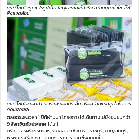
ขยะรีไซเคิลถูกแปรรูปเป็นวัสดุและของใช้จริง สร้างคุณค่าใหม่ให้
สิ่งแวดล้อม
ขยะรีไซเคิลแลกข้าวสารและของที่ระลึก เพื่อสร้างแรงจูงใจในการ
คัดแยกขยะ
ตลอดระยะเวลา 1 ปีที่ผ่านมา โครงการได้เดินทางไปยังชุมชนกว่า
9 จังหวัดทั่วประเทศ
ได้แก่
ตรัง, นครศรีธรรมราช, ระยอง, ฉะเชิงเทรา, ราชบุรี, กาญจนบุรี,
พระนครศรีอยุธยา, สมุทรปราการ รวมถึงชุมชนใน