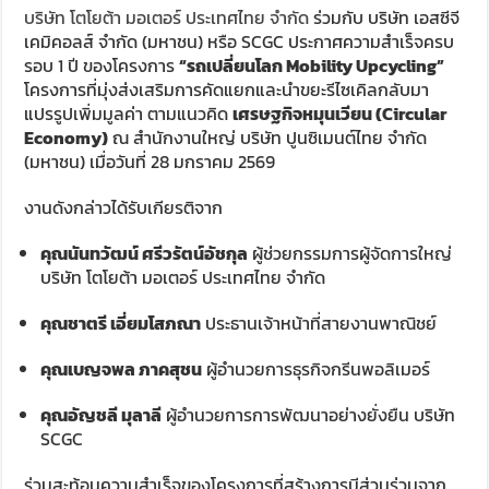
บริษัท โตโยต้า มอเตอร์ ประเทศไทย จำกัด
ร่วมกับ บริษัท เอสซีจี
เคมิคอลส์ จำกัด (มหาชน) หรือ SCGC ประกาศความสำเร็จครบ
รอบ 1 ปี ของโครงการ
“รถเปลี่ยนโลก Mobility Upcycling”
โครงการที่มุ่งส่งเสริมการคัดแยกและนำขยะรีไซเคิลกลับมา
แปรรูปเพิ่มมูลค่า ตามแนวคิด
เศรษฐกิจหมุนเวียน (Circular
Economy)
ณ สำนักงานใหญ่ บริษัท ปูนซิเมนต์ไทย จำกัด
(มหาชน) เมื่อวันที่ 28 มกราคม 2569
งานดังกล่าวได้รับเกียรติจาก
คุณนันทวัฒน์ ศรีวรัตน์อัชกุล
ผู้ช่วยกรรมการผู้จัดการใหญ่
บริษัท โตโยต้า มอเตอร์ ประเทศไทย จำกัด
คุณชาตรี เอี่ยมโสภณา
ประธานเจ้าหน้าที่สายงานพาณิชย์
คุณเบญจพล ภาคสุชน
ผู้อำนวยการธุรกิจกรีนพอลิเมอร์
คุณอัญชลี มุลาลี
ผู้อำนวยการการพัฒนาอย่างยั่งยืน บริษัท
SCGC
ร่วมสะท้อนความสำเร็จของโครงการที่สร้างการมีส่วนร่วมจาก