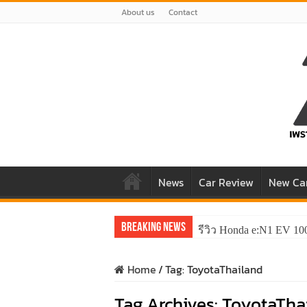
About us
Contact
News
Car Review
New Ca
Breaking News
รีวิว Honda e:N1 EV 10
Home
/
Tag:
ToyotaThailand
Tag Archives:
ToyotaTha