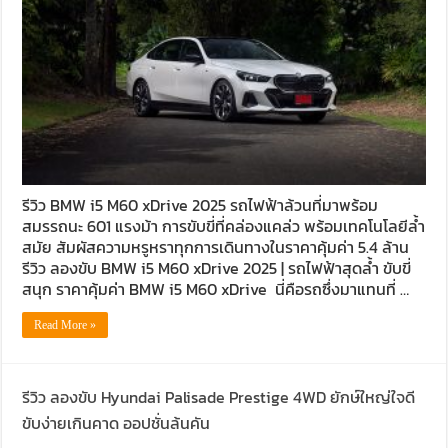
รีวิว BMW i5 M60 xDrive 2025 รถไฟฟ้าล้วนที่มาพร้อม
สมรรถนะ 601 แรงม้า การขับขี่ที่คล่องแคล่ว พร้อมเทคโนโลยีล้ำ
สมัย สัมผัสความหรูหราทุกการเดินทางในราคาคุ้มค่า 5.4 ล้าน
รีวิว ลองขับ BMW i5 M60 xDrive 2025 | รถไฟฟ้าสุดล้ำ ขับขี่
สนุก ราคาคุ้มค่า BMW i5 M60 xDrive นี่คือรถซึ่งมาแทนที่ …
Read More »
รีวิว ลองขับ Hyundai Palisade Prestige 4WD ยักษ์ใหญ่ใจดี
ขับง่ายเกินคาด ออปชั่นล้นคัน