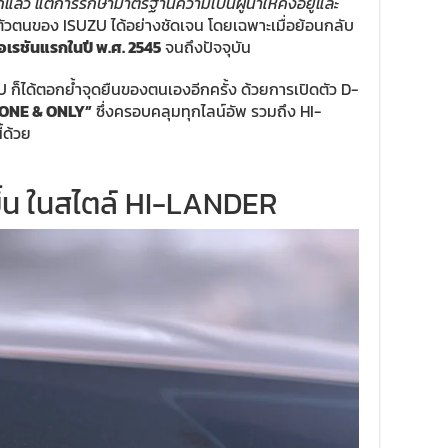
ยากแล้ว แต่การรักษามาตรฐานความเป็นผู้นำให้คงอยู่และ
ัวตนของ ISUZU ได้อย่างชัดเจน โดยเฉพาะเมื่อย้อนกลับ
เรชันแรกในปี พ.ศ. 2545
จนถึงปัจจุบัน
ZU ก็ได้ตอกย้ำจุดยืนของตนเองอีกครั้ง ด้วยการเปิดตัว D-
 ONE & ONLY”
ซึ่งครอบคลุมทุกไลน์อัพ รวมถึง HI-
้ด้วย
ขึ้น ในสไตล์ HI-LANDER