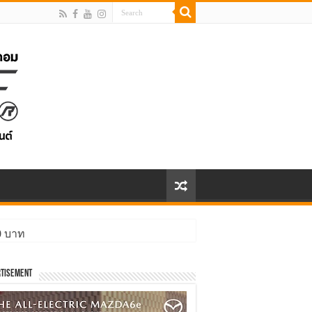
00 บาท
ิ่งกว่า
tisement