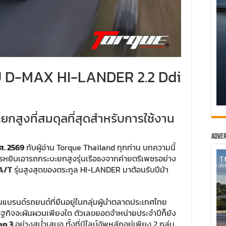
ZU D-MAX HI-LANDER 2.2 Ddi
สูงที่สมดุลที่สุดสำหรับการใช้งาน
Adver
.ศ. 2569
กับผู้อ่าน Torque Thailand ทุกท่าน บทความนี้
ารหยิบเอารถกระบะยกสูงรุ่นเรือธงจากค่ายตรีเพชรอย่าง
A/T
รุ่นสูงสุดของตระกูล HI-LANDER มาต้อนรับปีม้า
นแบรนด์รถยนต์ที่ยืนอยู่ในกลุ่มผู้นำตลาดประเทศไทย
ษฐกิจจะผันผวนเพียงใด ตัวเลขยอดจำหน่ายประจำปีก็ยัง
op 3
อย่างสม่ำเสมอ ทั้งที่มีไลน์อัพหลักอยู่เพียง 2 กลุ่ม