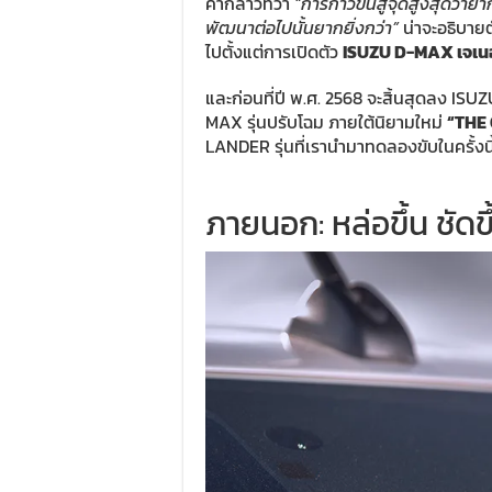
คำกล่าวที่ว่า
“การก้าวขึ้นสู่จุดสูงสุดว่า
พัฒนาต่อไปนั้นยากยิ่งกว่า”
น่าจะอธิบายต
ไปตั้งแต่การเปิดตัว
ISUZU D-MAX เจเนอ
และก่อนที่ปี พ.ศ. 2568 จะสิ้นสุดลง ISU
MAX รุ่นปรับโฉม ภายใต้นิยามใหม่
“THE
LANDER รุ่นที่เรานำมาทดลองขับในครั้งนี
ภายนอก: หล่อขึ้น ชัด