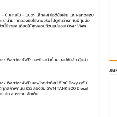
้น – ปุ่มหายไป – แบตฯ เล็กลง! ข้อดีข้อเสีย และผลทดสอบ
นำมาทดลองขับใช้งานจริง ไปดูกันว่ารถคันนี้คุ้มมั้ย,
ีวิวนี้มีรายละเอียดให้คุณครบถ้วนแน่นอน! Over View
ck Warrior 4WD: ออฟโรดตัวท็อป ออปชันล้น คุ้มค่า
Adver
ck Warrior 4WD ออฟโรดตัวท็อป ดีไซน์ Boxy ดุดัน
ยได้ทุกสภาพถนน รีวิว ลองขับ GWM TANK 500 Diesel
ันแน่น สมรรถนะจัดเต็ม …