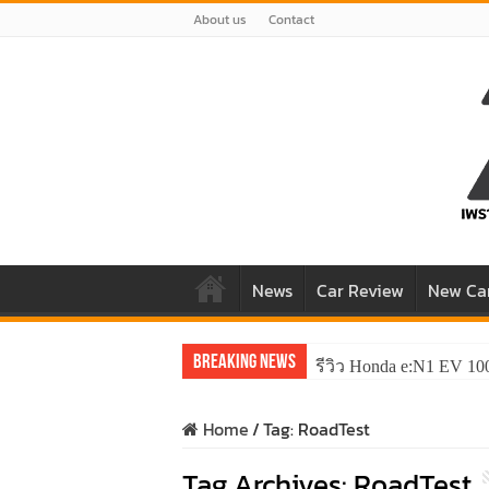
About us
Contact
News
Car Review
New Ca
Breaking News
รีวิว Honda e:N1 EV 10
Home
/
Tag:
RoadTest
Tag Archives:
RoadTest