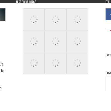
Test Drive Image
Fol
เพร
นำ
และ
ครบ
่
ได้