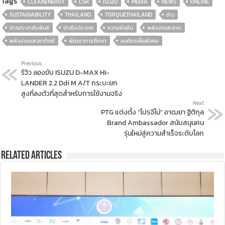
Tags
CLEANENERGY
CSR
ISUZU
MEDIA
NEWS
ONLINE
SUSTAINABILITY
THAILAND
TORQUETHAILAND
ข่าว
ข่าวประชาสัมพันธ์
ข่าวในประเทศ
ความยั่งยืน
พลังงานสะอาด
พลังงานแสงอาทิตย์
พัฒนาการศึกษา
องค์กรเพื่อสังคม
Previous
รีวิว ลองขับ ISUZU D-MAX HI-
LANDER 2.2 Ddi M A/T กระบะยก
สูงที่ลงตัวที่สุดสำหรับการใช้งานจริง
Next
PTG แต่งตั้ง “โปรจีโน่” อาฒยา ฐิติกุล
Brand Ambassador สนับสนุนคน
รุ่นใหม่สู่ความสำเร็จระดับโลก
Related Articles