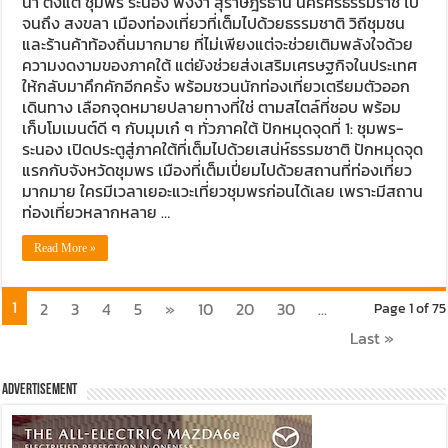
นำ ตั้งแต่ ชุมพร ระนอง พังงา สุราษฎร์ธานี นครศรีธรรมราช ไป
จนถึง สงขลา เมืองท่องเที่ยวที่เต็มไปด้วยธรรมชาติ วิถีชุมชน
และร้านค้าท้องถิ่นมากมาย ที่ไม่เพียงแต่จะช่วยเติมพลังใจด้วย
ความงดงามของภาคใต้ แต่ยังช่วยส่งเสริมเศรษฐกิจในประเทศ
ให้กลับมาคึกคักอีกครั้ง พร้อมชวนนักท่องเที่ยวเตรียมตัวออก
เดินทาง เลือกจุดหมายปลายทางที่ใช่ ตามสไตล์ที่ชอบ พร้อม
เก็บโมเมนต์ดี ๆ กับมุมเก๋ ๆ ทั่วภาคใต้ ปักหมุดจุดที่ 1: ชุมพร-
ระนอง เปิดประตูสู่ภาคใต้ที่เต็มไปด้วยเสน่ห์ธรรมชาติ ปักหมุดจุด
แรกกับจังหวัดชุมพร เมืองที่เต็มเปี่ยมไปด้วยสถานที่ท่องเที่ยว
มากมาย ใครมีเวลาเยอะแวะเที่ยวชุมพรก่อนได้เลย เพราะมีสถาน
ท่องเที่ยวหลากหลาย …
Read More »
1
2
3
4
5
»
10
20
30
...
Page 1 of 75
Last »
Advertisement