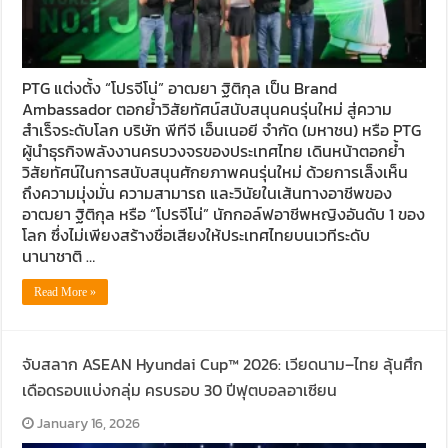
PTG แต่งตั้ง “โปรจีโน่” อาฒยา ฐิติกุล เป็น Brand
Ambassador ตอกย้ำวิสัยทัศน์สนับสนุนคนรุ่นใหม่ สู่ความ
สำเร็จระดับโลก บริษัท พีทีจี เอ็นเนอยี จำกัด (มหาชน) หรือ PTG
ผู้นำธุรกิจพลังงานครบวงจรของประเทศไทย เดินหน้าตอกย้ำ
วิสัยทัศน์ในการสนับสนุนศักยภาพคนรุ่นใหม่ ด้วยการเล็งเห็น
ถึงความมุ่งมั่น ความสามารถ และวินัยในเส้นทางอาชีพของ
อาฒยา ฐิติกุล หรือ “โปรจีโน่” นักกอล์ฟอาชีพหญิงอันดับ 1 ของ
โลก ซึ่งไม่เพียงสร้างชื่อเสียงให้ประเทศไทยบนเวทีระดับ
นานาชาติ …
Read More »
จับสลาก ASEAN Hyundai Cup™ 2026: เวียดนาม–ไทย ลุ้นศึก
เดือดรอบแบ่งกลุ่ม ครบรอบ 30 ปีฟุตบอลอาเซียน
January 16, 2026