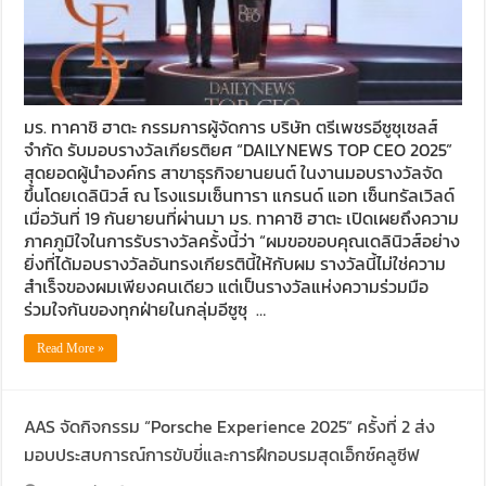
มร. ทาคาชิ ฮาตะ กรรมการผู้จัดการ บริษัท ตรีเพชรอีซูซุเซลส์
จำกัด รับมอบรางวัลเกียรติยศ “DAILYNEWS TOP CEO 2025”
สุดยอดผู้นำองค์กร สาขาธุรกิจยานยนต์ ในงานมอบรางวัลจัด
ขึ้นโดยเดลินิวส์ ณ โรงแรมเซ็นทารา แกรนด์ แอท เซ็นทรัลเวิลด์
เมื่อวันที่ 19 กันยายนที่ผ่านมา มร. ทาคาชิ ฮาตะ เปิดเผยถึงความ
ภาคภูมิใจในการรับรางวัลครั้งนี้ว่า “ผมขอขอบคุณเดลินิวส์อย่าง
ยิ่งที่ได้มอบรางวัลอันทรงเกียรตินี้ให้กับผม รางวัลนี้ไม่ใช่ความ
สำเร็จของผมเพียงคนเดียว แต่เป็นรางวัลแห่งความร่วมมือ
ร่วมใจกันของทุกฝ่ายในกลุ่มอีซูซุ …
Read More »
AAS จัดกิจกรรม “Porsche Experience 2025” ครั้งที่ 2 ส่ง
มอบประสบการณ์การขับขี่และการฝึกอบรมสุดเอ็กซ์คลูซีฟ