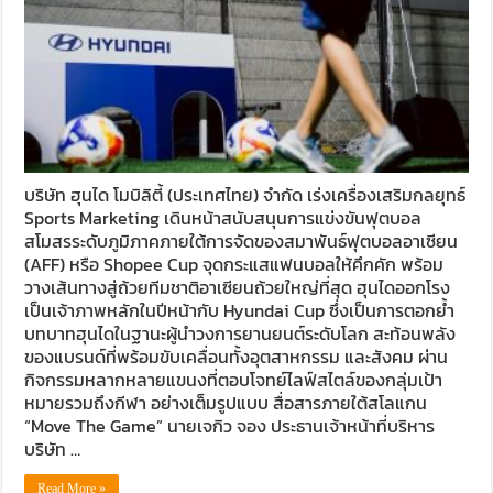
บริษัท ฮุนได โมบิลิตี้ (ประเทศไทย) จำกัด เร่งเครื่องเสริมกลยุทธ์
Sports Marketing เดินหน้าสนับสนุนการแข่งขันฟุตบอล
สโมสรระดับภูมิภาคภายใต้การจัดของสมาพันธ์ฟุตบอลอาเซียน
(AFF) หรือ Shopee Cup จุดกระแสแฟนบอลให้คึกคัก พร้อม
วางเส้นทางสู่ถ้วยทีมชาติอาเซียนถ้วยใหญ่ที่สุด ฮุนไดออกโรง
เป็นเจ้าภาพหลักในปีหน้ากับ Hyundai Cup ซึ่งเป็นการตอกย้ำ
บทบาทฮุนไดในฐานะผู้นำวงการยานยนต์ระดับโลก สะท้อนพลัง
ของแบรนด์ที่พร้อมขับเคลื่อนทั้งอุตสาหกรรม และสังคม ผ่าน
กิจกรรมหลากหลายแขนงที่ตอบโจทย์ไลฟ์สไตล์ของกลุ่มเป้า
หมายรวมถึงกีฬา อย่างเต็มรูปแบบ สื่อสารภายใต้สโลแกน
“Move The Game” นายเจกิว จอง ประธานเจ้าหน้าที่บริหาร
บริษัท …
Read More »