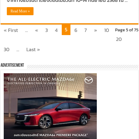
Read More »
5
« First
...
«
3
4
6
7
»
10
Page 5 of 75
20
30
...
Last »
Advertisement