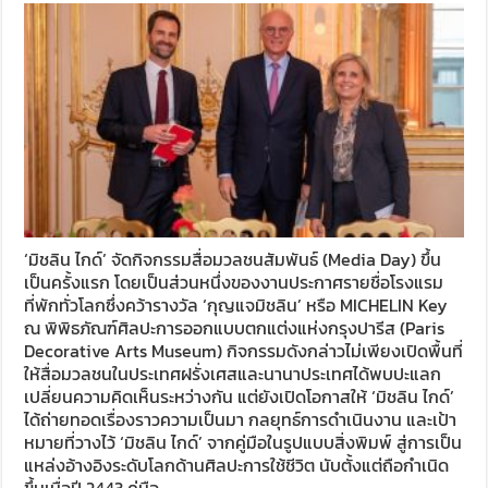
‘มิชลิน ไกด์’ จัดกิจกรรมสื่อมวลชนสัมพันธ์ (Media Day) ขึ้น
เป็นครั้งแรก โดยเป็นส่วนหนึ่งของงานประกาศรายชื่อโรงแรม
ที่พักทั่วโลกซึ่งคว้ารางวัล ‘กุญแจมิชลิน’ หรือ MICHELIN Key
ณ พิพิธภัณฑ์ศิลปะการออกแบบตกแต่งแห่งกรุงปารีส (Paris
Decorative Arts Museum) กิจกรรมดังกล่าวไม่เพียงเปิดพื้นที่
ให้สื่อมวลชนในประเทศฝรั่งเศสและนานาประเทศได้พบปะแลก
เปลี่ยนความคิดเห็นระหว่างกัน แต่ยังเปิดโอกาสให้ ‘มิชลิน ไกด์’
ได้ถ่ายทอดเรื่องราวความเป็นมา กลยุทธ์การดำเนินงาน และเป้า
หมายที่วางไว้ ‘มิชลิน ไกด์’ จากคู่มือในรูปแบบสิ่งพิมพ์ สู่การเป็น
แหล่งอ้างอิงระดับโลกด้านศิลปะการใช้ชีวิต นับตั้งแต่ถือกำเนิด