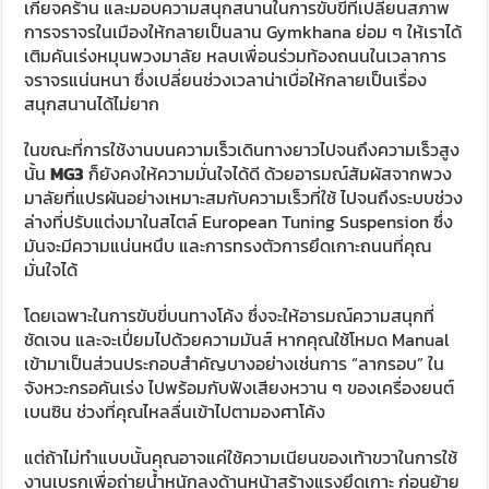
เกียจคร้าน และมอบความสนุกสนานในการขับขี่ที่เปลี่ยนสภาพ
การจราจรในเมืองให้กลายเป็นลาน Gymkhana ย่อม ๆ ให้เราได้
เติมคันเร่งหมุนพวงมาลัย หลบเพื่อนร่วมท้องถนนในเวลาการ
จราจรแน่นหนา ซึ่งเปลี่ยนช่วงเวลาน่าเบื่อให้กลายเป็นเรื่อง
สนุกสนานได้ไม่ยาก
ในขณะที่การใช้งานบนความเร็วเดินทางยาวไปจนถึงความเร็วสูง
นั้น
MG3
ก็ยังคงให้ความมั่นใจได้ดี ด้วยอารมณ์สัมผัสจากพวง
มาลัยที่แปรผันอย่างเหมาะสมกับความเร็วที่ใช้ ไปจนถึงระบบช่วง
ล่างที่ปรับแต่งมาในสไตล์ European Tuning Suspension ซึ่ง
มันจะมีความแน่นหนึบ และการทรงตัวการยึดเกาะถนนที่คุณ
มั่นใจได้
โดยเฉพาะในการขับขี่บนทางโค้ง ซึ่งจะให้อารมณ์ความสนุกที่
ชัดเจน และจะเปี่ยมไปด้วยความมันส์ หากคุณใช้โหมด Manual
เข้ามาเป็นส่วนประกอบสำคัญบางอย่างเช่นการ “ลากรอบ” ใน
จังหวะกรอคันเร่ง ไปพร้อมกับฟังเสียงหวาน ๆ ของเครื่องยนต์
เบนซิน ช่วงที่คุณไหลลื่นเข้าไปตามองศาโค้ง
แต่ถ้าไม่ทำแบบนั้นคุณอาจแค่ใช้ความเนียนของเท้าขวาในการใช้
งานเบรกเพื่อถ่ายน้ำหนักลงด้านหน้าสร้างแรงยึดเกาะ ก่อนย้าย