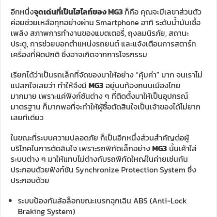
อีกหนึ่ง
จุดเด่นที่เป็นไฮไลท์ของ
MG3
ก็คือ คุณจะมีเลขาส่วนตัว
ค่อยช่วยเหลือทุกอย่างผ่าน Smartphone อาทิ ระดับน้ำมันเชื้อ
เพลิง สภาพการทำงานของแบตเตอรี่, ถุงลมนิรภัย, สถานะ
ประตู, การช่วยบอกตำแหน่งรถยนต์ และแจ้งเตือนการสตาร์ท
เครื่องที่ผิดปกติ ซึ่งอาจเกิดจากการโจรกรรม
เรียกได้ว่าเป็นรถเล็กที่จัดของมาให้อย่าง “คุ้มค่า” มาก จนเราไม่
แปลกใจเลยว่า ทำให้จึงมี
MG3
อยู่บนท้องถนนเมืองไทย
มากมาย เพราะแค่ฟังก์ชันต่าง ๆ ที่ติดตั้งมาให้เป็นอุปกรณ์
มาตรฐาน ก็มากพอที่จะทำให้ผู้ซื้อตัดสินใจเป็นเจ้าของได้ไม่ยาก
เลยทีเดียว
ในขณะที่ระบบความปลอดภัย ก็เป็นอีกหนึ่งส่วนสำคัญต่อผู้
บริโภคในการตัดสินใจ เพราะรถพิกัดเล็กอย่าง
MG3
นั้นเค้าใส่
ระบบต่าง ๆ มาให้แทบไม่ต่างกับรถพิกัดใหญ่ในค่ายเช่นกัน
ประกอบด้วยฟังก์ชัน Synchronize Protection System ซึ่ง
ประกอบด้วย
ระบบป้องกันล้อล็อกขณะเบรกฉุกเฉิน ABS (Anti-Lock
Braking System)