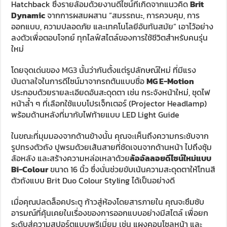
Hatchback ซึ่งรายล้อมด้วยงานดีไซน์ที่เกิดจากแนวคิด
Brit
Dynamic
จากการผสมผสาน “สมรรถนะ, การควบคุม, การ
ออกแบบ, ความปลอดภัย และเทคโนโลยีอันทันสมัย” เอาไว้อย่าง
ลงตัวเพื่อตอบโจทย์ ทุกไลฟ์สไตล์ของการใช้ชีวิตสำหรับคนรุ่น
ใหม่
โดยจุดเด่นของ
MG3
นั้นว่ากันตั้งแต่รูปลักษณ์ใหม่ ที่มีแรง
บันดาลใจในการดีไซน์มาจากรถต้นแบบชื่อ
MG E-Motion
ประกอบด้วยรายละเอียดอันสะดุดตา เช่น กระจังหน้าใหม่, ชุดไฟ
หน้าล้ำ ๆ ที่เลือกใช้แบบโปรเจ็กเตอร์ (Projector Headlamp)
พร้อมด้านหลังที่มากับไฟท้ายแบบ LED Light Guide
ในขณะที่มุมมองจากด้านข้างนั้น คุณจะเห็นถึงความกระชับจาก
รูปทรงตัวถัง ปูพรมด้วยเส้นสายที่ชัดเจนจากด้านหน้า ไปถึงซุ้ม
ล้อหลัง และสร้างความหล่อเหลาด้วย
ล้ออัลลอยดีไซน์ใหม่แบบ
Bi-Colour
ขนาด 16 นิ้ว ซึ่งนั่นช่วยขับเน้นความสะดุดตาให้โทนสี
ตัวถังแบบ Brit Duo Colour Styling ได้เป็นอย่างดี
เมื่อคุณปลดล็อคประตู ก้าวสู่ห้องโดยสารภายใน คุณจะซึมซับ
อารมณ์ที่คุ้นเคยในเรื่องของการออกแบบอย่างมีสไตล์ เพื่อยก
ระดับสู่ความสปอร์ตแบบพรีเมี่ยม เช่น แผงคอนโซลหน้า และ