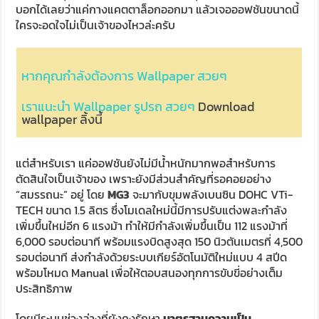
บอกได้เลยว่าแค่กางแคตตาล็อกออกมา แล้วเจอออฟชันขนาดนี้
ใครจะอดใจไม่เป็นเจ้าของไหวล่ะครับ
หากคุณกำลังต้องการ Wallpaper สวยๆ
เราแนะนำ Wallpaper รูปรถ สวยๆ
Download
wallpaper ลิ้งนี้
แต่สำหรับเรา แค่ออฟชันยังไม่มีน้ำหนักมากพอสำหรับการ
ตัดสินใจเป็นเจ้าของ เพราะยังมีส่วนสำคัญที่รอคอยอย่าง
“สมรรถนะ” อยู่ โดย
MG3
จะมากับขุมพลังเบนซิน DOHC VTi-
TECH ขนาด 1.5 ลิตร ซึ่งโมเดลใหม่นี้มีการปรับแต่งพละกำลัง
เพิ่มขึ้นใหม่อีก 6 แรงม้า ทำให้มีกำลังเพิ่มขึ้นเป็น 112 แรงม้าที่
6,000 รอบต่อนาที พร้อมแรงบิดสูงสุด 150 นิวตันเมตรที่ 4,500
รอบต่อนาที ส่งกำลังด้วยระบบเกียร์อัตโนมัติใหม่แบบ 4 สปีด
พร้อมโหมด Manual เพื่อให้ตอบสนองทุกการขับขี่อย่างเต็ม
ประสิทธิภาพ
โดยมีระบบช่วงล่างที่ยังคงรักษา
มาตรฐานความเป็น