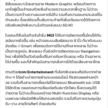
สีสันของเบาะโดยสารลาย Modern Graphic พร้อมด้วยการ
เอาใจผู้เป็นเจ้าของด้วยสิ่งอำนวยความสะดวกพื้นฐาน ไม่ว่าจะ
เป็นความกว้างขวางแบบคาดไม่ถึง รวมถึงความอเนกประสงค์ใน
ด้านหลัง ตั้งแต่ห้องเก็บสัมภาระท้ายที่เพิ่มเติมขนาดได้ด้วยการ
ปรับพับพนักพิงเบาะนั่งด้านหลังแบบ 60:40
ในขณะที่สิ่งบันเทิงเริงใจใน
MG3
ได้รับการอัพเกรดขึ้นใหม่ให้ทัน
สมัยมากยิ่งขึ้น เช่น หน้าจอระบบสัมผัสขนาด 8 นิ้ว ที่มากับระบบ
อัจฉริยะ i-Smart เพื่อตอบรับการใช้งานที่หลากหลาย ไม่ว่าจะ
เป็นการดูหนัง, ฟังเพลง ทั้งยังมีการอัพเดตระบบ Navigation
ใหม่ เพื่อให้เป็นตัวช่วยชั้นดีในการค้นหาโรงแรม หรือ ร้านอาหาร
ได้ง่ายขึ้น และที่สำคัญมันสามารถสั่งการได้ด้วยเสียงภาษาไทย
ตามด้วย
ระบบ Entertainment
ที่เลือกฟังเพลงศิลปินจากค่าย
ต่าง ๆ ได้อย่างง่ายดายผ่านระบบออนไลน์ ที่แสดงผลผ่านหน้า
จอ รวมไปถึงสามารถเชื่อมต่อไร้สายแบบ Bluetooth และ USB
ได้อีกด้วย ตลอดจนการเชื่อมต่อกับสมาร์ทโฟน ซึ่งควบคุมได้
ง่ายดาย ไม่ว่าจะเป็นบนหน้าจอ Multi-Function Display หรือ
บนพวงมาลัยมัลติฟังก์ชันทรงสปอร์ต รวมไปถึงการควบคุมปุ่ม
รับ-วาง สายโทรศัพท์ ด้วยเช่นกัน