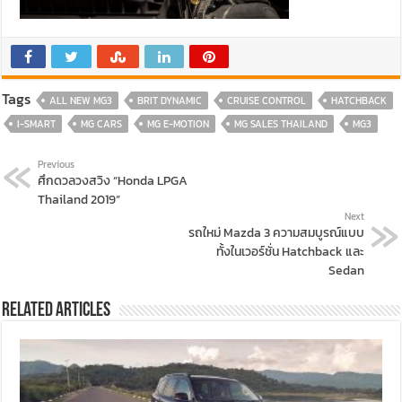
Tags
ALL NEW MG3
BRIT DYNAMIC
CRUISE CONTROL
HATCHBACK
I-SMART
MG CARS
MG E-MOTION
MG SALES THAILAND
MG3
Previous
ศึกดวลวงสวิง “Honda LPGA
Thailand 2019”
Next
รถใหม่ Mazda 3 ความสมบูรณ์แบบ
ทั้งในเวอร์ชั่น Hatchback และ
Sedan
Related Articles