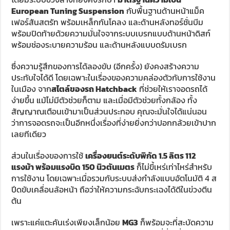
European Tuning Suspension
กับพื้นฐานด้านหน้าแม็ค
เฟอร์สันสตรัท พร้อมเหล็กกันโคลง และด้านหลังทอร์ชั่นบีม
พร้อมปิดท้ายด้วยความมั่นใจจากระบบเบรกแบบด้านหน้าดิสก์
พร้อมช่องระบายความร้อน และด้านหลังแบบดรัมเบรก
ซึ่งความรู้สึกของการได้ลองขับ (อีกครั้ง) ยังคงสร้างความ
ประทับใจได้ดี โดยเฉพาะในเรื่องของความคล่องตัวกับการใช้งาน
ในเมือง จาก
สไตล์ของรถ Hatchback
ที่ช่วยให้เราจอดรถได้
ง่ายขึ้น แม้ไม่มีตัวช่วยก็ตาม และเมื่อมีตัวช่วยทั้งกล้อง ทั้ง
สัญญาณเตือนเข้ามาเป็นส่วนประกอบ คุณจะมั่นใจได้แน่นอน
ว่าการจอดรถจะเป็นอีกหนึ่งเรื่องที่ง่ายยิ่งกว่าปอกกล้วยเข้าปาก
เลยทีเดียว
ส่วนในเรื่องของการใช้
เครื่องยนต์ระดับพิกัด 1.5 ลิตร 112
แรงม้า พร้อมแรงบิด 150 นิวตันเมตร
ก็ไม่ขี้เหร่เท่าไหร่สำหรับ
การใช้งาน โดยเฉพาะเมื่อรวมกับระบบส่งกำลังแบบอัตโนมัติ 4 ส
ปีดขับเคลื่อนล้อหน้า ถือว่าให้ความกระฉับกระเฉงได้ดีในข่วงตีน
ต้น
เพราะแค่แตะคันเร่งเพียงเล็กน้อย
MG3
ก็พร้อมจะที่สะบัดความ