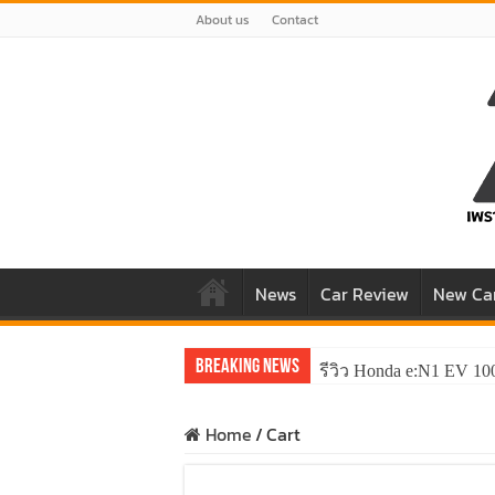
About us
Contact
News
Car Review
New Ca
Breaking News
รีวิว Honda e:N1 EV 10
Home
/
Cart