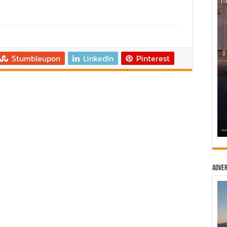
Stumbleupon
LinkedIn
Pinterest
Adver