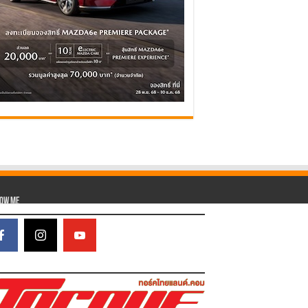
low Me