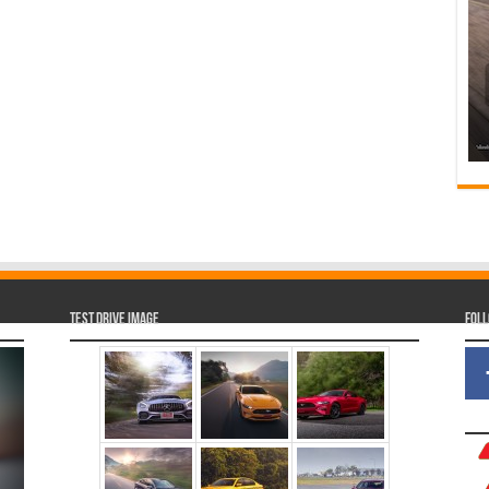
Test Drive Image
Fol