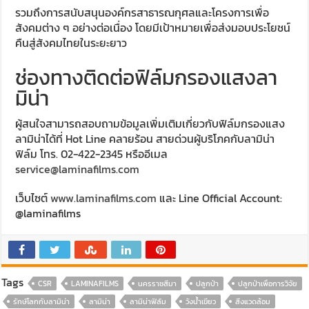
รวมถึงการสนับสนุนองค์กรสาธารณกุศลและโครงการเพื่อ
สังคมต่าง ๆ อย่างต่อเนื่อง โดยมีเป้าหมายเพื่อส่งมอบประโยชน์
คืนสู่สังคมไทยในระยะยาว
ช่องทางติดต่อฟิล์มกรองแสงลา
มิน่า
ผู้สนใจสามารถสอบถามข้อมูลเพิ่มเติมเกี่ยวกับฟิล์มกรองแสง
ลามิน่าได้ที่ Hot Line คลายร้อน สายด่วนผู้บริโภคกับลามิน่า
ฟิล์ม โทร. 02-422-2345 หรืออีเมล
service@laminafilms.com
เว็บไซต์
www.laminafilms.com
และ Line Official Account:
@laminafilms
Tags
CSR
LAMINAFILMS
นครราชสีมา
ปลูกป่า
ปลูกป่าเพื่อการวิจัย
รักษ์โลกกับลามิน่า
ลามิน่า
ลามิน่าฟิล์ม
วังน้ำเขียว
สิ่งแวดล้อม