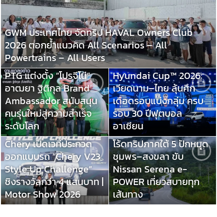
GWM ประเทศไทย จัดทริป HAVAL Owners Club
2026 ตอกย้ำแนวคิด All Scenarios – All
Powertrains – All Users
จับสลาก ASEAN
PTG แต่งตั้ง “โปรจีโน่”
Hyundai Cup™ 2026:
อาฒยา ฐิติกุล Brand
เวียดนาม–ไทย ลุ้นศึก
Ambassador สนับสนุน
เดือดรอบแบ่งกลุ่ม ครบ
คนรุ่นใหม่สู่ความสำเร็จ
รอบ 30 ปีฟุตบอล
ระดับโลก
อาเซียน
Chery เปิดเวทีประกวด
โร้ดทริปภาคใต้ 5 ปักหมุด
ออกแบบรถ “Chery V23
ชุมพร–สงขลา ขับ
Style Up Challenge”
Nissan Serena e-
ชิงรางวัลกว่า 4 แสนบาท |
POWER เที่ยวสบายทุก
Motor Show 2026
เส้นทาง