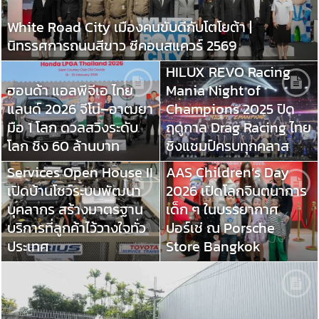
White Road City เมืองคนขับดีกับโตโยต้า |
นิทรรศการถนนสีขาว ซีคอนสแควร์ 2569
HILUX REVO Racing
ฮอนด้า แอลพีจีเอ ไทย
Mania Night of
แลนด์ 2026 จีโน่–อาฒยา
Champions 2025 ปิด
มือ 1 โลก ดวลสวิงระดับ
ฤดูกาล Drag Racing ไทย
โลก ชิง 60 ล้านบาท
ชิงแชมป์ครบทุกคลาส
Toyota Trusted
Services Open House II
AAS Children’s Day
เปิดบ้านโชว์ระบบพัฒนา
2026 เปิดโลกจินตนาการ
บุคลากร สร้างมาตรฐาน
เด็ก ๆ ในบรรยากาศ
บริการที่ลูกค้าไว้วางใจทั่ว
ปอร์เช่ ณ Porsche
ประเทศ
Store Bangkok