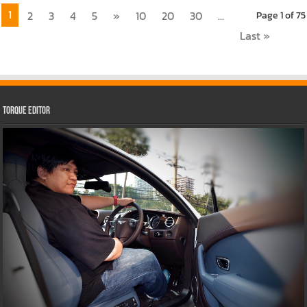
1
2
3
4
5
»
10
20
30
...
Page 1 of 75
Last »
Torque Editor