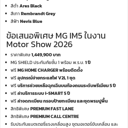
สีดำ
Ares Black
สีเทา
Rembrandt Grey
สีฟ้า
Nevis Blue
ข้อเสนอพิเศษ MG IM5 ในงาน
Motor Show 2026
ราคาพิเศษ
1,449,900 บาท
MG SHIELD ประกันภัยชั้น 1 พร้อม พ.ร.บ.
1 ปี
ฟรี
MG HOME CHARGER พร้อมติดตั้ง
ฟรี
อุปกรณ์จ่ายกระแสไฟ V2L 1 ชุด
ฟรี
บริการช่วยเหลือฉุกเฉินบนท้องถนนระดับพรีเมียม 5 ปี
ฟรี
ค่าบริการระบบ i-SMART 5 ปี
ฟรี
ค่าจดทะเบียน กรอบป้ายทะเบียน และชุดพรมปูพื้น
สิทธิพิเศษ
PREMIUM FAST LANE
สิทธิพิเศษ
PREMIUM CALL CENTRE
รับประกันแบตเตอรี่แรงเคลื่อนสูง ชุดมอเตอร์ขับเคลื่อน และ