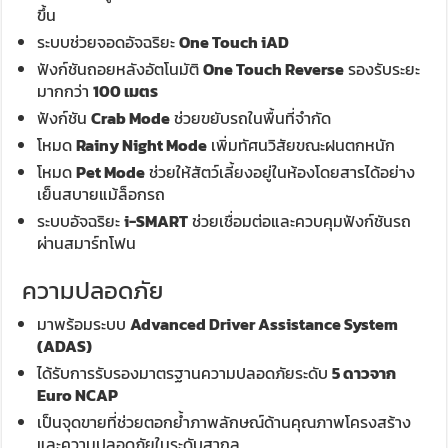
ขึ้น
ระบบช่วยจอดอัจฉริยะ
One Touch iAD
ฟังก์ชันถอยหลังอัตโนมัติ
One Touch Reverse
รองรับระยะ
มากกว่า
100 เมตร
ฟังก์ชัน
Crab Mode
ช่วยขยับรถในพื้นที่จำกัด
โหมด
Rainy Night Mode
เพิ่มทัศนวิสัยขณะฝนตกหนัก
โหมด
Pet Mode
ช่วยให้สัตว์เลี้ยงอยู่ในห้องโดยสารได้อย่าง
เย็นสบายแม้ล็อกรถ
ระบบอัจฉริยะ
i-SMART
ช่วยเชื่อมต่อและควบคุมฟังก์ชันรถ
ผ่านสมาร์ทโฟน
ความปลอดภัย
มาพร้อมระบบ
Advanced Driver Assistance System
(ADAS)
ได้รับการรับรองมาตรฐานความปลอดภัยระดับ
5 ดาวจาก
Euro NCAP
เป็นจุดขายที่ช่วยตอกย้ำภาพลักษณ์ด้านคุณภาพโครงสร้าง
และความปลอดภัยในระดับสากล