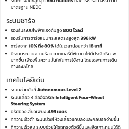
ระยะทางขับขี่สูงสุด
860 กิโลเมตร
ต่อการชาร์จ 1 ครั้ง ตาม
มาตรฐาน NEDC
ระบบชาร์จ
รองรับระบบไฟฟ้าแรงดันสูง
800 โวลต์
รองรับการชาร์จแบบกระแสตรงสูงสุด
396 kW
ชาร์จจาก
10% ถึง 80%
ได้ในเวลาน้อยกว่า
18 นาที
มีระบบระบายความร้อนแบตเตอรี่ที่พัฒนาให้มีประสิทธิภาพ
มากขึ้น เพื่อเพิ่มความมั่นใจในการใช้งาน โดยเฉพาะการเดิน
ทางระยะไกล
เทคโนโลยีเด่น
ระบบช่วยขับขี่
Autonomous Level 2
ระบบเลี้ยว 4 ล้ออัจฉริยะ
Intelligent Four-Wheel
Steering System
มีรัศมีวงเลี้ยวเพียง
4.99 เมตร
ที่ความเร็วต่ำ ระบบช่วยให้วงเลี้ยวแคบลงและกลับรถง่ายขึ้น
ที่ความเร็วสูง ระบบช่วยให้รถทรงตัวดีขึ้นและยึดเกาะถนนได้ดี