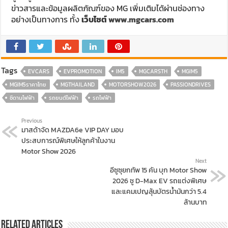
ข่าวสารและข้อมูลผลิตภัณฑ์ของ MG เพิ่มเติมได้ผ่านช่องทาง
อย่างเป็นทางการ ทั้ง
เว็บไซต์
www.mgcars.com
Tags
EVCARS
EVPROMOTION
IM5
MGCARSTH
MGIM5
MGIM5ราคาไทย
MGTHAILAND
MOTORSHOW2026
PASSIONDRIVES
ซีดานไฟฟ้า
รถยนต์ไฟฟ้า
รถไฟฟ้า
Previous
มาสด้าจัด MAZDA6e VIP DAY มอบ
ประสบการณ์พิเศษให้ลูกค้าในงาน
Motor Show 2026
Next
อีซูซุยกทัพ 15 คัน บุก Motor Show
2026 ชู D-Max EV รถแต่งพิเศษ
และแคมเปญลุ้นบัตรน้ำมันกว่า 5.4
ล้านบาท
Related Articles