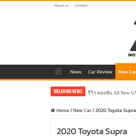
About us
Contact
News
Car Review
New Ca
Breaking News
รีวิว ลองขับ All New 
Home
/
New Car
/
2020 Toyota Supra
2020 Toyota Supra