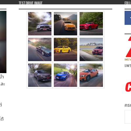
Test Drive Image
Fol
เพร
นำ
และ
่
ครบ
ได้