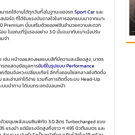
ามารถใช้งานได้ทุกวันทั้งในฐานะของรถ
Sport Car
และ
บบสปอร์ต ที่ได้รับแรงบันดาลใจในการออกแบบมาจากเบาะ
็อป 3.0 Premium นั้นเสริมด้วยออฟชันอำนวยความสะดวก
อน ในขณะที่รุ่นรองอย่าง 3.0 นั้นจะมากับเบาะนั่งปรับ
ามจำ
มัย เช่น หน้าจอแสดงผลแบบสีที่มีความละเอียดสูง, มาตร
มารถแสดงข้อมูลการ
ขับขี่ในรูปแบบ Performance
ฟเตือนจังหวะเปลี่ยนเกียร์ อีกทั้งคอนโซลกลางยังติดตั้ง
น และอ่านค่าได้ง่าย รวมถึงการติดตั้งระบบ Head-Up
, ระบบนำทาง ได้บนกระจกบังลมหน้า
นด้วยขุมพลังเบนซินพิกัด 3.0 ลิตร Turbocharged แบบ
335 แรงม้า แต่มีแรงบิดสูงถึงราว ๆ 495 นิวตันเมตร และ
ๆ ส่วนระบบส่งกำลังเป็นหน้าที่ของเกียร์อัตโนมัติ พร้อม