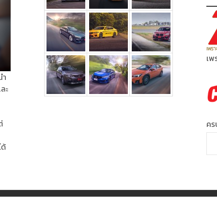
เพร
นำ
และ
่
ครบ
ได้