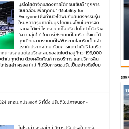
บูธโดโยต้าจัดแสดงภายใต้คอนเซ็ปต์ “ทุกการ
ขับเคลื่อนเพื่อทุกคน” (Mobility for
Everyone) ซึ่งท่านจะได้พบกับยนตรกรรมรุ่น
ใหม่หลายรุ่นภายในบูธ โดยแบ่งโซนในการจัด
แสดง ได้แก่ โซนรถยนต์ไฮบริด โตโยต้าได้สร้าง
“ความอุ่นใจ” ในการใช้รถยนต์ไฮบริด ตั้งแต่ได้
บุกเบิกตลาดรถยนต์ไฟฟ้าระบบไฮบริดเป็นเจ้า
แรกในประเทศไทย ด้วยการแนะนำคัมรี่ ไฮบริด
ดจำหน่ายรถยนต์ไฮบริดสะสมของโตโยต้าอยู่ที่กว่า196,000
โตโยต้าในทุกด้าน ด้วยผลิตภัณฑ์ การบริการ และบริการสิน
โคโรลล่า ครอส ใหม่ ที่ได้รับการตอบรับเป็นอย่างดีเยี่ยม
Adver
4 รถอเนกประสงค์ 5 ที่นั่ง ปรับดีไซน์ภายนอก-
โคโรลล่า ครอสใหม่ มีการปรับปรุงในทุกรุ่น