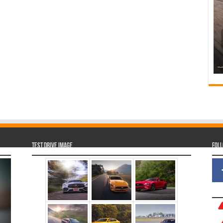
Test Drive Image
Fol