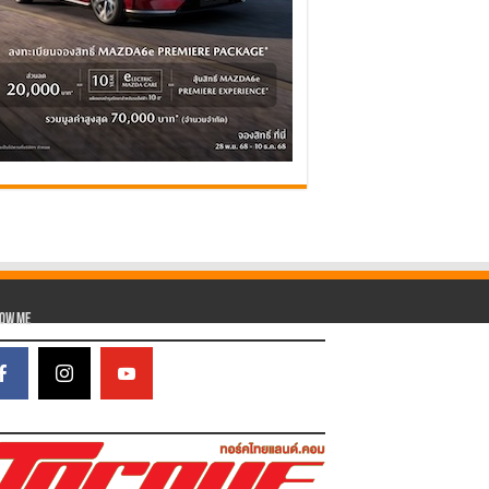
low Me