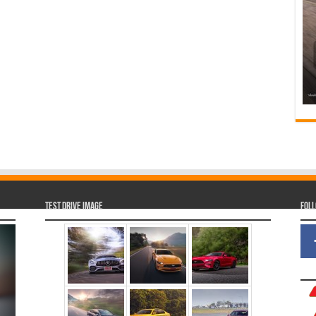
Test Drive Image
Fol