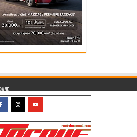
low Me