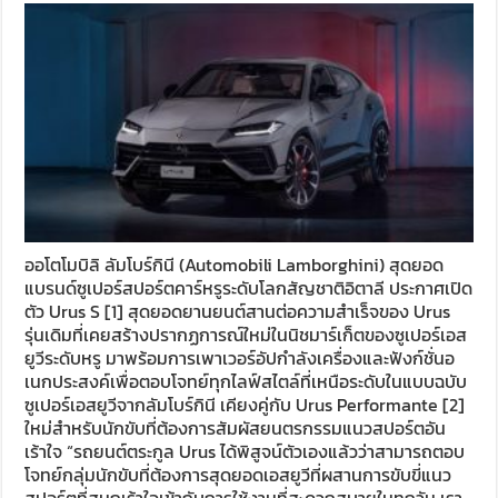
ออโตโมบิลิ ลัมโบร์กินี (Automobili Lamborghini) สุดยอด
แบรนด์ซูเปอร์สปอร์ตคาร์หรูระดับโลกสัญชาติอิตาลี ประกาศเปิด
ตัว Urus S [1] สุดยอดยานยนต์สานต่อความสำเร็จของ Urus
รุ่นเดิมที่เคยสร้างปรากฏการณ์ใหม่ในนิชมาร์เก็ตของซูเปอร์เอส
ยูวีระดับหรู มาพร้อมการเพาเวอร์อัปกำลังเครื่องและฟังก์ชั่นอ
เนกประสงค์เพื่อตอบโจทย์ทุกไลฟ์สไตล์ที่เหนือระดับในแบบฉบับ
ซูเปอร์เอสยูวีจากลัมโบร์กินี เคียงคู่กับ Urus Performante [2]
ใหม่สำหรับนักขับที่ต้องการสัมผัสยนตรกรรมแนวสปอร์ตอัน
เร้าใจ “รถยนต์ตระกูล Urus ได้พิสูจน์ตัวเองแล้วว่าสามารถตอบ
โจทย์กลุ่มนักขับที่ต้องการสุดยอดเอสยูวีที่ผสานการขับขี่แนว