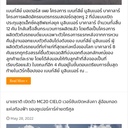
เบนท์ลีย์ มอเตอร์ส เผย โครงการ เบนท์ลีย์ มูลินเนอร์ บาคาลาร์
โครงการผลิตอัครยนตรกรรมสปอร์ตสุดหรู 2 ที่นั่งแบบเปิด
ประทุนสุดเอ็กซ์คลูซีฟแห่งยุค มูลินเนอร์ บาคาลาร์ จำนวนทั้งสิ้น
12 คัน ใกล้เสร็จสิ้นกระบวนการผลิตแล้ว โดยถือเป็นโครงการ
ผลิตตัวถังรถยนต์แบบเฉพาะตัวโครงการแรกหลังจากการหวน
คืนสู่งานออกแบบตัวถังอันโด่งดังของ เบนท์ลีย์ มูลินเนอร์ ผู้
ผลิตตัวถังรถยนต์ที่เก่าแก่ที่สุดแห่งหนึ่งของโลก บาคาลาร์ 8
คันแรกถูกรังสรรค์ขึ้นด้วยเฉดสีที่บ่งบอกถึงเอกลักษณ์ของ
ลูกค้าแต่ละราย โดยได้ส่งมอบให้กับลูกค้าที่สั่งจองเป็นที่
เรียบร้อยแล้ว ในขณะที่อีก 4 คันอยู่ในขั้นตอนเตรียมการขั้นสุด
ท้ายในเวิร์กช็อปของ เบนท์ลีย์ มูลินเนอร์ ณ …
Read More »
มาเซราติ เปิดตัว MC20 CIELO เวอร์ชันเปิดหลังคา สู่อ้อมกอด
แห่งท้องฟ้า ของซูเปอร์คาร์ค่ายตรีศูล
May 28, 2022