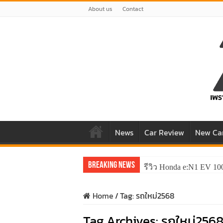
About us
Contact
News
Car Review
New Ca
Breaking News
รีวิว Honda e:N1 EV 10
Home
/
Tag:
รถใหม่2568
Tag Archives:
รถใหม่256