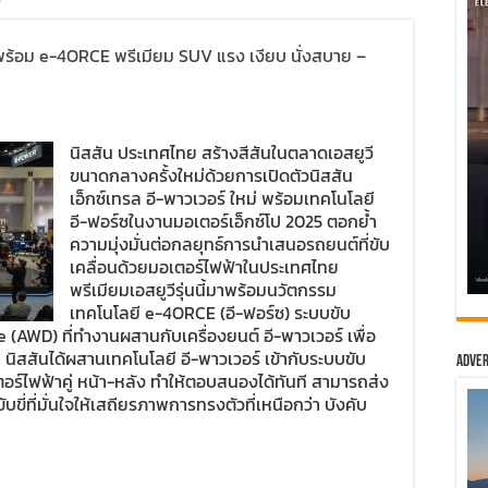
พร้อม e-4ORCE พรีเมียม SUV แรง เงียบ นั่งสบาย –
นิสสัน ประเทศไทย สร้างสีสันในตลาดเอสยูวี
ขนาดกลางครั้งใหม่ด้วยการเปิดตัวนิสสัน
เอ็กซ์เทรล อี-พาวเวอร์ ใหม่ พร้อมเทคโนโลยี
อี-ฟอร์ซในงานมอเตอร์เอ็กซ์โป 2025 ตอกย้ำ
ความมุ่งมั่นต่อกลยุทธ์การนำเสนอรถยนต์ที่ขับ
เคลื่อนด้วยมอเตอร์ไฟฟ้าในประเทศไทย
พรีเมียมเอสยูวีรุ่นนี้มาพร้อมนวัตกรรม
เทคโนโลยี e-4ORCE (อี-ฟอร์ซ) ระบบขับ
e (AWD) ที่ทำงานผสานกับเครื่องยนต์ อี-พาวเวอร์ เพื่อ
บ นิสสันได้ผสานเทคโนโลยี อี-พาวเวอร์ เข้ากับระบบขับ
Adver
ตอร์ไฟฟ้าคู่ หน้า-หลัง ทำให้ตอบสนองได้ทันที สามารถส่ง
บขี่ที่มั่นใจให้เสถียรภาพการทรงตัวที่เหนือกว่า บังคับ