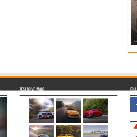
Test Drive Image
Fol