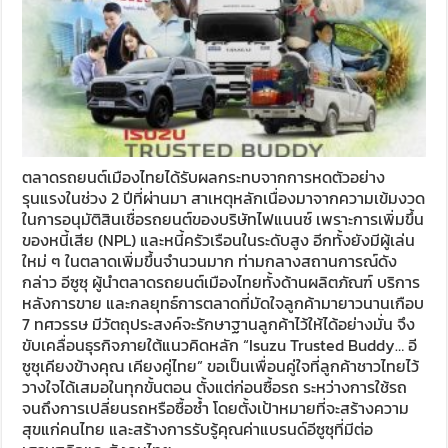
ตลาดรถยนต์เมืองไทยได้รับผลกระทบจากการหดตัวอย่าง
รุนแรงในช่วง 2 ปีที่ผ่านมา สาเหตุหลักเนื่องมาจากความเข้มงวด
ในการอนุมัติสินเชื่อรถยนต์ของบริษัทไฟแนนซ์ เพราะการเพิ่มขึ้น
ของหนี้เสีย (NPL) และหนี้ครัวเรือนในระดับสูง อีกทั้งยังมีผู้เล่น
ใหม่ ๆ ในตลาดเพิ่มขึ้นจำนวนมาก ท่ามกลางสถานการณ์ดัง
กล่าว อีซูซุ ผู้นำตลาดรถยนต์เมืองไทยทั้งด้านผลิตภัณฑ์ บริการ
หลังการขาย และกลยุทธ์การตลาดที่มัดใจลูกค้ามายาวนานเกือบ
7 ทศวรรษ มีวัตถุประสงค์จะรักษาฐานลูกค้าไว้ให้ได้อย่างมั่น จึง
ขับเคลื่อนธุรกิจภายใต้แนวคิดหลัก “Isuzu Trusted Buddy… อี
ซูซุเคียงข้างคุณ เคียงคู่ไทย” ขอเป็นเพื่อนคู่ใจที่ลูกค้าชาวไทยไว้
วางใจได้เสมอในทุกขั้นตอน ตั้งแต่ก่อนซื้อรถ ระหว่างการใช้รถ
จนถึงการเปลี่ยนรถหรือซื้อซ้ำ โดยตั้งเป้าหมายที่จะสร้างความ
สุขแก่คนไทย และสร้างการรับรู้คุณค่าแบรนด์อีซูซุที่มีต่อ