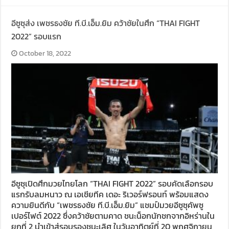
อีซูซุส่ง เพชรธงชัย ที.บี.เอ็ม.ยิม คว้าชัยในศึก “THAI FIGHT
2022” รอบแรก
October 18, 2022
อีซูซุเปิดศึกมวยไทยโลก “THAI FIGHT 2022” รอบคัดเลือกรอบ
แรกรับลมหนาว ณ เอเชียทีค เดอะ ริเวอร์ฟรอนท์ พร้อมแสดง
ความยินดีกับ “เพชรธงชัย ที.บี.เอ็ม.ยิม” แชมป์มวยอีซูซุคัพซู
เปอร์ไฟต์ 2022 ซึ่งคว้าชัยตามคาด ชนะน็อกนักชกจากอิหร่านใน
ยกที่ 2 นำเข้าสู่รอบรองชนะเลิศ ในวันอาทิตย์ที่ 20 พฤศจิกายน