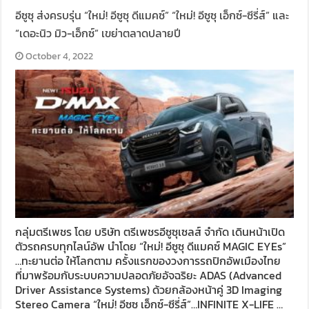
อีซูซุ ส่งครบรุ่น “ใหม่! อีซูซุ ดีแมคซ์” “ใหม่! อีซูซุ เอ็กซ์-ซีรี่ส์” และ
“เดอะนิว มิว-เอ็กซ์” เขย่าตลาดปลายปี
October 4, 2022
กลุ่มตรีเพชร โดย บริษัท ตรีเพชรอีซูซุเซลส์ จำกัด เดินหน้าเปิด
ตัวรถครบทุกไลน์อัพ นำโดย “ใหม่! อีซูซุ ดีแมคซ์ MAGIC EYEs”
…ทะยานต่อ ให้โลกตาม ครั้งแรกของวงการรถปิกอัพเมืองไทย
ที่มาพร้อมกับระบบความปลอดภัยอัจฉริยะ ADAS (Advanced
Driver Assistance Systems) ด้วยกล้องหน้าคู่ 3D Imaging
Stereo Camera “ใหม่! อีซูซุ เอ็กซ์-ซีรี่ส์”…INFINITE X-LIFE …