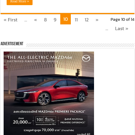
Read More »
10
« First
...
«
8
9
11
12
»
Page 10 of 14
...
Last »
Advertisement