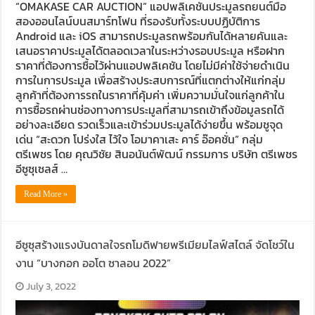
“OMAKASE CAR AUCTION” แอปพลิเคชันประมูลรถยนต์มือ
สองออนไลน์บนสมาร์ทโฟน ที่รองรับทั้งระบบปฏิบัติการ
Android และ iOS สามารถประมูลรถพร้อมกันได้หลายคันและ
เสนอราคาประมูลได้ตลอดเวลาในระหว่างรอบประมูล หรือฝาก
ราคาที่ต้องการซื้อไว้ผ่านแอปพลิเคชัน โดยไม่มีค่าใช้จ่ายดำเนิน
การในการประมูล เพื่อสร้างประสบการณ์ที่แตกต่างให้แก่กลุ่ม
ลูกค้าที่ต้องการรถในราคาที่คุ้มค่า เพิ่มความมั่นใจแก่ลูกค้าใน
การซื้อรถผ่านช่องทางการประมูลที่สามารถเข้าถึงข้อมูลรถได้
อย่างละเอียด รวดเร็วและเข้าร่วมประมูลได้ง่ายขึ้น พร้อมชูจุด
เด่น “สะดวก โปร่งใส ไว้ใจ โอมาคาเสะ คาร์ อ๊อคชั่น” กลุ่ม
ตรีเพชร โดย คุณวิชัย สินอนันต์พัฒน์ กรรมการ บริษัท ตรีเพชร
อีซูซุเซลส์ …
Read More »
อีซูซุสร้างแรงบันดาลใจรถโมดิฟายพรีเมียมไลฟ์สไตล์ จัดโชว์ใน
งาน “บางกอก ออโต ซาลอน 2022”
July 3, 2022