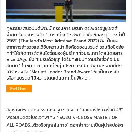
คุณวิชัย สินอนันต์พัฒน์ กรรมการ บริษัท ตรีเพชรอีซูซุเซลส์
จำกัด รับมอบรางวัล “แบรนด์รถปิกอัพที่น่าเชื่อถือสูงสุดประจำปี
2565” (Thailand’s Most Admired Brand 2022) ซึ่งเป็นผล
จากการสำรวจและวิจัยความน่าเชื่อถือของแบรนด์ รวมถึงปัจจัย
ที่ทำให้เกิดการตัดสินใจซื้อของผู้บริโภคทั่วประเทศ โดยนิตยสาร
BrandAge ซึ่ง “แบรนด์อีซูซุ” ได้รับคะแนนความน่าเชื่อถือเป็น
อันดับ 1 ในหมวดยานยนต์ กลุ่มประเภทรถปิกอัพ นอกจากนี้ยัง
ได้รับรางวัล “Market Leader Brand Award” ซึ่งเป็นการคัด
เลือกแบรนด์ที่มีความโดดเด่นมากเป็นพิเศษ …
Read More »
อีซูซุส่งทัพยนตรกรรมครบรุ่น ร่วมงาน “มอเตอร์โชว์ ครั้งที่ 43”
พร้อมเปิดตัวโปรเจคพิเศษ “ISUZU V-CROSS MASTER OF
ALL ROADS…ตัวจริงทุกเส้นทาง” ตอกย้ำความเป็นผู้นำสปอร์ต