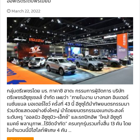
ออฟโรดระดับพรีเมี่ยม
March 22, 2022
กลุ่มตรีเพชรโดย มร. ทาคาชิ ฮาตะ กรรมการผู้จัดการ บริษัท
ตรีเพชรอีซูซุเซลส์ จำกัด เผยว่า “ภายในงาน บางกอก อินเตอร์
เนชั่นแนล มอเตอร์โชว์ ครั้งที่ 43 นี้ อีซูซุได้นำทัพยนตรกรรมมา
ร่วมจัดแสดงอย่างยิ่งใหญ่ นำโดยยนตรกรรมอเนกประสงค์
ระดับหรู “ออลนิว อีซูซุมิว-เอ็กซ์” และรถปิกอัพ “ใหม่! อีซูซุดี
แมคซ์ พลานุภาพ…ไร้ขีดจำกัด” ครบทุกรุ่นรวมทั้งสิ้น 13 คัน โดย
ในจำนวนนี้มีไฮไลท์พิเศษ 4 คัน …