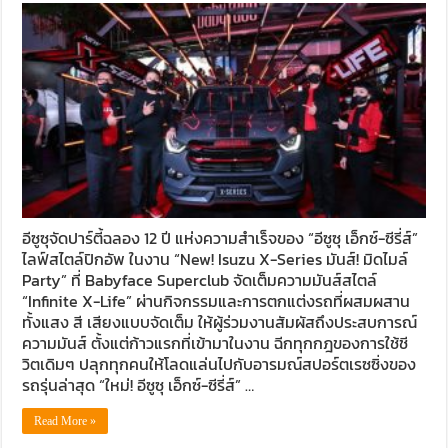
อีซูซุจัดปาร์ตี้ฉลอง 12 ปี แห่งความสำเร็จของ “อีซูซุ เอ็กซ์-ซีรี่ส์”
ไลฟ์สไตล์ปิกอัพ ในงาน “New! Isuzu X-Series มันส์! มิดไมล์
Party” ที่ Babyface Superclub จัดเต็มความมันส์สไตล์
“Infinite X-Life” ผ่านกิจกรรมและการตกแต่งรถที่ผสมผสาน
ทั้งแสง สี เสียงแบบจัดเต็ม ให้ผู้ร่วมงานสัมผัสถึงประสบการณ์
ความมันส์ ตั้งแต่ก้าวแรกที่เข้ามาในงาน ฉีกทุกกฎของการใช้ชี
วิตเดิมๆ ปลุกทุกคนให้โลดแล่นไปกับอารมณ์สปอร์ตเรซซิ่งของ
รถรุ่นล่าสุด “ใหม่! อีซูซุ เอ็กซ์-ซีรี่ส์” …
Read More »