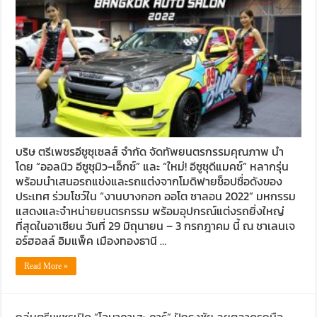
บริษ ตรีเพชรอีซูซุเซลส์ จำกัด จัดทัพยนตรกรรมคุณภาพ นำ
โดย “ออลนิว อีซูซุมิว-เอ็กซ์” และ “ใหม่! อีซูซุดีแมคซ์” หลากรุ่น
พร้อมนำเสนอรถแข่งและรถแต่งจากโมดิฟายช็อปชื่อดังของ
ประเทศ ร่วมโชว์ใน “งานบางกอก ออโต ซาลอน 2022” มหกรรม
แสดงและจำหน่ายยนตรกรรม พร้อมอุปกรณ์แต่งรถยิ่งใหญ่
ที่สุดในอาเซียน วันที่ 29 มิถุนายน – 3 กรกฎาคม นี้ ณ ชาเลนเจ
อร์ฮอลล์ อิมแพ็ค เมืองทองธานี …
Read More »
กลุ่มตรีเพชรเปิด “โอมาคาเสะ คาร์” ปักธงชัย ลุยตลาดรถมือ