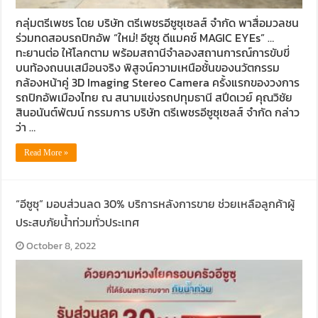
กลุ่มตรีเพชร โดย บริษัท ตรีเพชรอีซูซุเซลส์ จำกัด พาสื่อมวลชน
ร่วมทดสอบรถปิกอัพ “ใหม่! อีซูซุ ดีแมคซ์ MAGIC EYEs” …
ทะยานต่อ ให้โลกตาม พร้อมสถานีจำลองสถานการณ์การขับขี่
บนท้องถนนเสมือนจริง พิสูจน์ความเหนือชั้นของนวัตกรรม
กล้องหน้าคู่ 3D Imaging Stereo Camera ครั้งแรกของวงการ
รถปิกอัพเมืองไทย ณ สนามแข่งรถปทุมธานี สปีดเวย์ คุณวิชัย
สินอนันต์พัฒน์ กรรมการ บริษัท ตรีเพชรอีซูซุเซลส์ จำกัด กล่าว
ว่า …
Read More »
“อีซูซุ” มอบส่วนลด 30% บริการหลังการขาย ช่วยเหลือลูกค้าผู้
ประสบภัยน้ำท่วมทั่วประเทศ
October 8, 2022