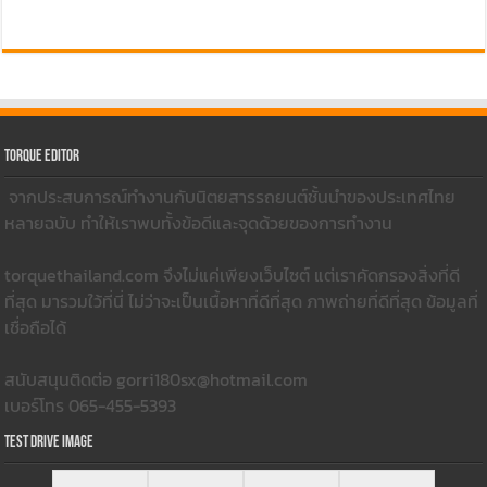
Torque Editor
จากประสบการณ์ทำงานกับนิตยสารรถยนต์ชั้นนำของประเทศไทย
หลายฉบับ ทำให้เราพบทั้งข้อดีและจุดด้วยของการทำงาน
torquethailand.com จึงไม่แค่เพียงเว็บไซต์ แต่เราคัดกรองสิ่งที่ดี
ที่สุด มารวมใว้ที่นี่ ไม่ว่าจะเป็นเนื้อหาที่ดีที่สุด ภาพถ่ายที่ดีที่สุด ข้อมูลที่
เชื่อถือได้
สนับสนุนติดต่อ gorri180sx@hotmail.com
เบอร์โทร 065-455-5393
Test Drive Image