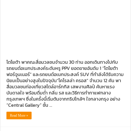
Audi Road to Korat ยกทัพขบวนอาวดี้กว่า 60 คัน เยี่ยมชม อาวดี
ขับ ฟอร์ด เรนเจอร์ บุกอีสาน กับกิจกรรม ‘ฟอร์ด เรนเจอร์ แกร่ง
ขับ ISUZU V-CROSS 4X4 ลุยลาวใต้ พิสูจน์ตัวจริงทุกเส้นทาง
รีวิว ลองขับ กิจกรรม “MG EV FAMILY TRIP” ครั้งแรกของการ
โตโยต้า พาคณะสื่อมวลชนจำนวน 30 ท่าน ออกเดินทางไปกับ
รถยนต์อเนกประสงค์ระดับหรู PPV ยอดขายอันดับ 1 “โตโยต้า
ฟอร์จูนเนอร์” และรถยนต์อเนกประสงค์ SUV ที่กำลังได้รับความ
นิยมเป็นอย่างสูงในปัจจุบัน“โคโรลล่า ครอส” จำนวน 12 คัน พา
สื่อมวลชนท่องเที่ยวสไตล์อาร์ททิส เสพงานศิลป์ ค้นหาแรง
บันดาลใจ พร้อมดื่มด่ำ กลิ่น รส และวิธีการทำกาแฟกลาง
กรุงเทพฯ ซึ่งในครั้งนี้เริ่มต้นจากทริปใกล้ๆ ใจกลางกรุง อย่าง
“Central Gallery” ชั้น …
Read More »