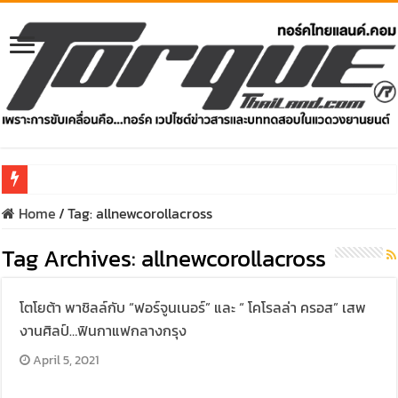
Home
/
Tag:
allnewcorollacross
รีวิว Honda e:N1 EV 100% – SUV ไฟฟ้า 204 แรงม้า วิ่งไกล 500 ก
Tag Archives:
รีวิว ลองขับ All New GWM HAVAL H6 ปรับโฉมหน้าใหม่หล่อกว่าเ
allnewcorollacross
คาราวาน ISUZU 2.2 Ddi MAXFORCE ท่องเที่ยวสัมผัสประสบกา
โตโยต้า พาชิลล์กับ “ฟอร์จูนเนอร์” และ “ โคโรลล่า ครอส” เสพ
รีวิว ลองขับรถกระบะรุ่นพิเศษ FORD RANGER MS-RT ครั้งแร
งานศิลป์…ฟินกาแฟกลางกรุง
ทริปแอ่วเหนือสุดพีค! เส้นทางเชียงใหม่-เชียงรายกับ MU-X “
April 5, 2021
ขับ “NEW! ISUZU V-CROSS 4×4” ไปร่วมกันสร้างถนนขึ้นดอย ส่ง