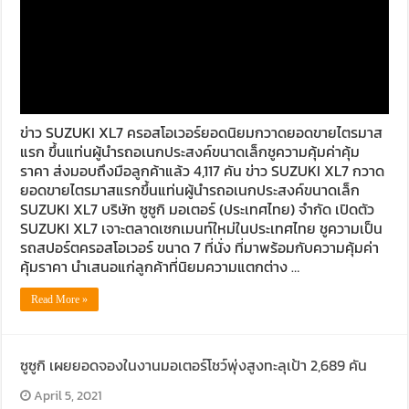
ข่าว SUZUKI XL7 ครอสโอเวอร์ยอดนิยมกวาดยอดขายไตรมาส
แรก ขึ้นแท่นผู้นำรถอเนกประสงค์ขนาดเล็กชูความคุ้มค่าคุ้ม
ราคา ส่งมอบถึงมือลูกค้าแล้ว 4,117 คัน ข่าว SUZUKI XL7 กวาด
ยอดขายไตรมาสแรกขึ้นแท่นผู้นำรถอเนกประสงค์ขนาดเล็ก
SUZUKI XL7 บริษัท ซูซูกิ มอเตอร์ (ประเทศไทย) จำกัด เปิดตัว
SUZUKI XL7 เจาะตลาดเซกเมนท์ใหม่ในประเทศไทย ชูความเป็น
รถสปอร์ตครอสโอเวอร์ ขนาด 7 ที่นั่ง ที่มาพร้อมกับความคุ้มค่า
คุ้มราคา นำเสนอแก่ลูกค้าที่นิยมความแตกต่าง …
Read More »
ซูซูกิ เผยยอดจองในงานมอเตอร์โชว์พุ่งสูงทะลุเป้า 2,689 คัน
April 5, 2021