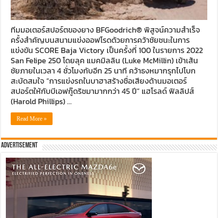
ทีมมอเตอร์สปอร์ตของยาง BFGoodrich® พิสูจน์ความสำเร็จ
ครั้งสำคัญบนสนามแข่งออฟโรดด้วยการคว้าชัยชนะในการ
แข่งขัน SCORE Baja Victory เป็นครั้งที่ 100 ในรายการ 2022
San Felipe 250 โดยลุค แมคมิลลิน (Luke McMillin) เข้าเส้น
ชัยภายในเวลา 4 ชั่วโมงกับอีก 25 นาที คว้าธงหมากรุกไปโบก
สะบัดสมใจ “การแข่งรถในบาฮาสร้างชื่อเสียงด้านมอเตอร์
สปอร์ตให้กับบีเอฟกู๊ดริชมามากกว่า 45 ปี” แฮโรลด์ ฟิลลิปส์
(Harold Phillips) …
Read More »
Advertisement