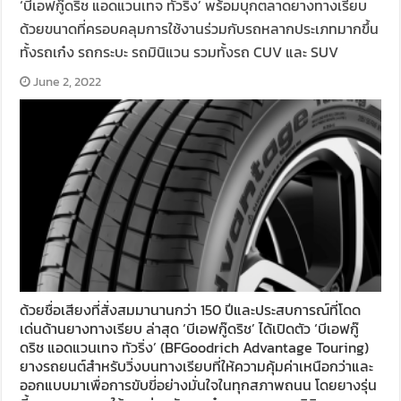
‘บีเอฟกู๊ดริช แอดแวนเทจ ทัวริ่ง’ พร้อมบุกตลาดยางทางเรียบ
ด้วยขนาดที่ครอบคลุมการใช้งานร่วมกับรถหลากประเภทมากขึ้น
ทั้งรถเก๋ง รถกระบะ รถมินิแวน รวมทั้งรถ CUV และ SUV
June 2, 2022
ด้วยชื่อเสียงที่สั่งสมมานานกว่า 150 ปีและประสบการณ์ที่โดด
เด่นด้านยางทางเรียบ ล่าสุด ‘บีเอฟกู๊ดริช’ ได้เปิดตัว ‘บีเอฟกู๊
ดริช แอดแวนเทจ ทัวริ่ง’ (BFGoodrich Advantage Touring)
ยางรถยนต์สำหรับวิ่งบนทางเรียบที่ให้ความคุ้มค่าเหนือกว่าและ
ออกแบบมาเพื่อการขับขี่อย่างมั่นใจในทุกสภาพถนน โดยยางรุ่น