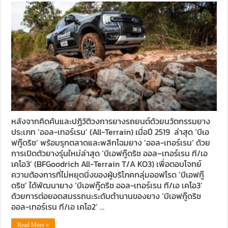
หลังจากคิดค้นและปฏิวัติวงการยางรถยนต์ด้วยนวัตกรรมยาง
ประเภท ‘ออล-เทอร์เรน’ (All-Terrain) เมื่อปี 2519 ล่าสุด ‘บีเอ
ฟกู๊ดริช’ พร้อมรุกตลาดและพลิกโฉมยาง ‘ออล-เทอร์เรน’ ด้วย
การเปิดตัวยางรุ่นใหม่ล่าสุด ‘บีเอฟกู๊ดริช ออล–เทอร์เรน ที/เอ
เคโอ3’ (BFGoodrich All-Terrain T/A KO3) เพื่อตอบโจทย์
ความต้องการที่ไม่หยุดนิ่งของผู้บริโภคกลุ่มออฟโรด ‘บีเอฟกู๊
ดริช’ ได้พัฒนายาง ‘บีเอฟกู๊ดริช ออล-เทอร์เรน ที/เอ เคโอ3’
ด้วยการต่อยอดสมรรถนะระดับตำนานของยาง ‘บีเอฟกู๊ดริช
ออล-เทอร์เรน ที/เอ เคโอ2’ …
Read More »