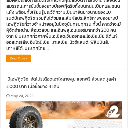
สมรรถนะการขับขี่ของยางบีเอฟกู๊ดริชทั้งบนถนนเปียกและถนน
แห้ง พร้อมทั้งเรียนรู้ประวัติความเป็นมาอันยาวนานของแบ
รนด์บีเอฟกู๊ดริช รวมถึงได้ชมและสัมผัสประสิทธิภาพของยางบี
เอฟกู๊ดริชที่วางจำหน่ายอยู่ในปัจจุบันครบทุกรุ่น ทั้งนี้ คาดว่าจะมี
ผู้จัดจำหน่าย สื่อมวลชน และอินฟลูเอนเซอร์มากกว่า 200 คน
จาก 8 ประเทศทั่วภาคพื้นเอเชียตะวันออกและโอเชียเนีย (ได้แก่
ออสเตรเลีย, อินโดนีเซีย, มาเลเซีย, นิวซีแลนด์, ฟิลิปปินส์,
เกาหลีใต้, ประเทศไทย …
Read More »
‘บีเอฟกู๊ดริช’ จัดโปรเดือดเอาใจสายลุย แจกฟรี ส่วนลดมูลค่า
2,000 บาท เมื่อซื้อยาง 4 เส้น
May 24, 2023