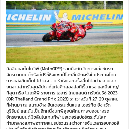
มิชลินและโมโตจีพี (MotoGP™) ร่วมมือกันจัดการแข่งขันรถ
จักรยานยนต์กรังด์ปรีซ์ชิงแชมป์โลกขึ้นอีกครั้งในประเทศไทย
การแข่งขันเต็มไปด้วยความเร้าใจและเสร็จสิ้นไปอย่างสวยสด
งดงามสำหรับสุดสัปดาห์แห่งศึกสองล้อที่เร็ว แรง และยิ่งใหญ่
ที่สุด หรือ โมโตจีพี รายการ โออาร์ ไทยแลนด์ กรังด์ปรีซ์ 2023
(OR Thailand Grand Prix 2023) ระหว่างวันที่ 27-29 ตุลาคม
ที่ผ่านมา ณ สนามช้าง อินเตอร์เนชั่นแนล เซอร์กิต จังหวัด
บุรีรัมย์ และนับเป็นอีกหนึ่งบทพิสูจน์ศักยภาพของยางรถ
จักรยานยนต์มิชลินในเกมกีฬามอเตอร์สปอร์ตระดับโลก
ท่ามกลางสภาพอากาศแปรปรวนระหว่างการจับเวลารอบควอลิ