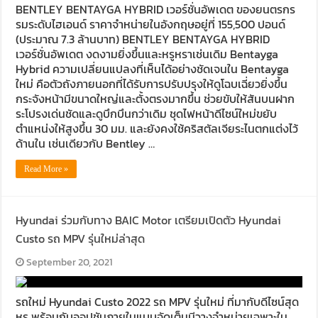
BENTLEY BENTAYGA HYBRID เวอร์ชั่นอัพเดต ของยนตรกร
รมระดับไฮเอนด์ ราคาจำหน่ายในอังกฤษอยู่ที่ 155,500 ปอนด์
(ประมาณ 7.3 ล้านบาท) BENTLEY BENTAYGA HYBRID
เวอร์ชั่นอัพเดต งดงามยิ่งขึ้นและหรูหราเช่นเดิม Bentayga
Hybrid ความเปลี่ยนแปลงที่เห็นได้อย่างชัดเจนใน Bentayga
ใหม่ คือตัวถังภายนอกที่ได้รับการปรับปรุงให้ดูโฉบเฉี่ยวยิ่งขึ้น
กระจังหน้ามีขนาดใหญ่และตั้งตรงมากขึ้น ช่วยขับให้สันบนฝาก
ระโปรงเด่นชัดและดูบึกบึนกว่าเดิม ชุดไฟหน้าดีไซน์ใหม่ขยับ
ตำแหน่งให้สูงขึ้น 30 มม. และยังคงใช้คริสตัลเจียระไนตกแต่งไว้
ด้านใน เช่นเดียวกับ Bentley …
Read More »
Hyundai ร่วมกับทาง BAIC Motor เตรียมเปิดตัว Hyundai
Custo รถ MPV รุ่นใหม่ล่าสุด
September 20, 2021
รถใหม่ Hyundai Custo 2022 รถ MPV รุ่นใหม่ ที่มากับดีไซน์สุด
หรู พร้อมกับออปชันภายในแบบจัดเต็มมีวางจำหน่ายเฉพาะใน