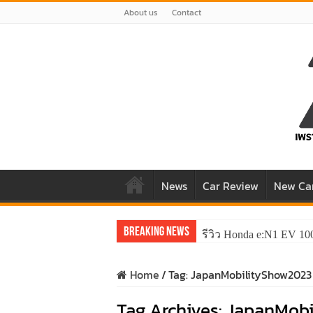
About us
Contact
News
Car Review
New Ca
Breaking News
รีวิว Honda e:N1 EV 10
Home
/
Tag:
JapanMobilityShow2023
Tag Archives:
JapanMobi