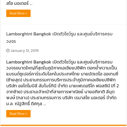
สโซ มอเตอร์ …
Read More »
Lamborghini Bangkok เปิดตัวโชว์รูม และศูนย์บริการครบ
วงจร
January 13, 2019
Lamborghini Bangkok เปิดตัวโชว์รูม และศูนย์บริการครบ
วงจรขนาดใหญ่ที่สุดในภูมิภาคเอเชียแปซิฟิก ตอกย้ำความเป็น
แบรนด์ซูเปอร์คาร์ระดับโลกในประเทศไทย นายมัตเตโอ ออเทนซี่
(ซ้ายสุด) ประธานกรรมการบริหารประจำภูมิภาคเอเชียแปซิฟิก
บริษัท ออโตโมบิลี ลัมโบร์กินี จำกัด นายเฟเดอริโก ฟอสชินี (ที่ 2
จากซ้าย) ประธานเจ้าหน้าที่สายการพาณิชย์ นายอภิชาติ ลีนุต
พงษ์ (กลาง) ประธานกรรมการ บริษัท เรนาสโซ มอเตอร์ จำกัด
ม.ล. ณัฐสิทธิ์ ดิศกุล …
Read More »