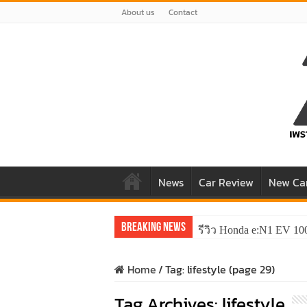
About us
Contact
News
Car Review
New Ca
Breaking News
รีวิว Honda e:N1 EV 10
รีวิว ลองขับ All New 
Home
/
Tag:
lifestyle
(page 29)
Tag Archives:
lifestyle