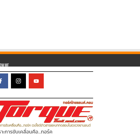
low Me
าะการขับเคลื่อนคือ...ทอร์ค