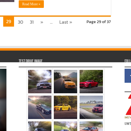
Read More »
29
30
31
»
...
Last »
Page 29 of 37
Test Drive Image
Fol
เพร