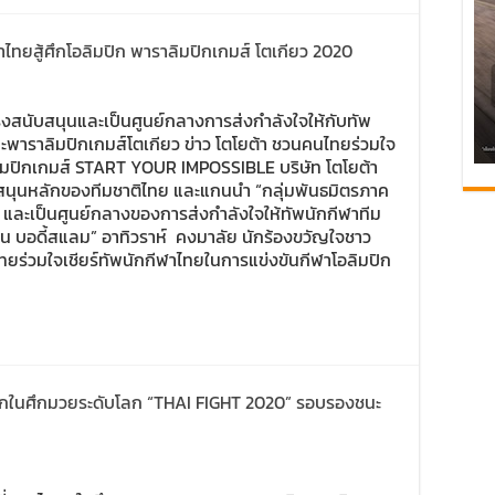
าไทยสู้ศึกโอลิมปิก พาราลิมปิกเกมส์ โตเกียว 2020
แรงสนับสนุนและเป็นศูนย์กลางการส่งกำลังใจให้กับทัพ
ะพาราลิมปิกเกมส์โตเกียว ข่าว โตโยต้า ชวนคนไทยร่วมใจ
าลิมปิกเกมส์ START YOUR IMPOSSIBLE บริษัท โตโยต้า
ับสนุนหลักของทีมชาติไทย และแกนนำ “กลุ่มพันธมิตรภาค
ดัน และเป็นศูนย์กลางของการส่งกำลังใจให้ทัพนักกีฬาทีม
ูน บอดี้สแลม” อาทิวราห์ คงมาลัย นักร้องขวัญใจชาว
ทยร่วมใจเชียร์ทัพนักกีฬาไทยในการแข่งขันกีฬาโอลิมปิก
น็อกในศึกมวยระดับโลก “THAI FIGHT 2020” รอบรองชนะ