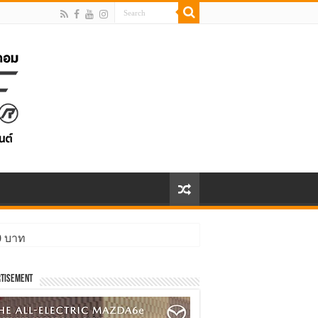
00 บาท
ิ่งกว่า
tisement