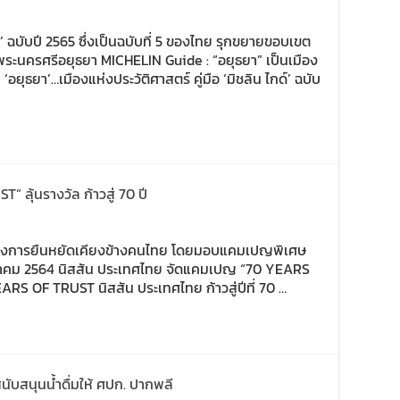
์’ ฉบับปี 2565 ซึ่งเป็นฉบับที่ 5 ของไทย รุกขยายขอบเขต
พระนครศรีอยุธยา MICHELIN Guide : “อยุธยา” เป็นเมือง
‘อยุธยา’…เมืองแห่งประวัติศาสตร์ คู่มือ ‘มิชลิน ไกด์’ ฉบับ
ลุ้นรางวัล ก้าวสู่ 70 ปี
0 ฉลองการยืนหยัดเคียงข้างคนไทย โดยมอบแคมเปญพิเศษ
1 สิงหาคม 2564 นิสสัน ประเทศไทย จัดแคมเปญ “70 YEARS
EARS OF TRUST นิสสัน ประเทศไทย ก้าวสู่ปีที่ 70 …
นับสนุนน้ำดื่มให้ ศปก. ปากพลี