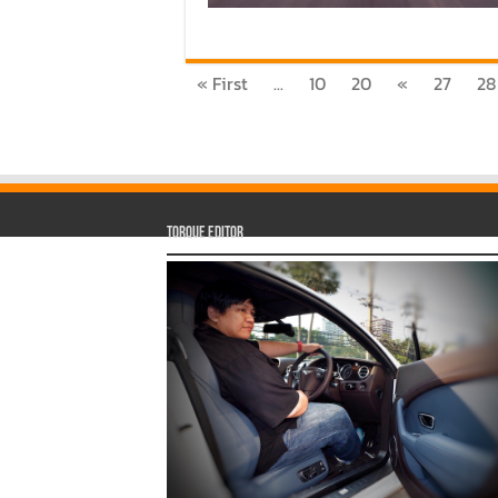
« First
...
10
20
«
27
28
Torque Editor