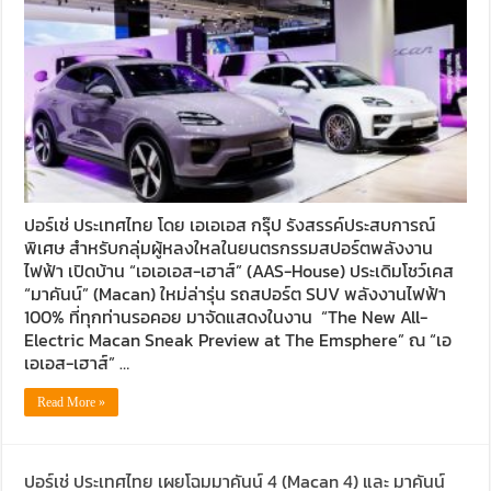
ปอร์เช่ ประเทศไทย โดย เอเอเอส กรุ๊ป รังสรรค์ประสบการณ์
พิเศษ สำหรับกลุ่มผู้หลงใหลในยนตรกรรมสปอร์ตพลังงาน
ไฟฟ้า เปิดบ้าน “เอเอเอส-เฮาส์” (AAS-House) ประเดิมโชว์เคส
“มาคันน์” (Macan) ใหม่ล่ารุ่น รถสปอร์ต SUV พลังงานไฟฟ้า
100% ที่ทุกท่านรอคอย มาจัดแสดงในงาน “The New All-
Electric Macan Sneak Preview at The Emsphere” ณ “เอ
เอเอส-เฮาส์” …
Read More »
ปอร์เช่ ประเทศไทย เผยโฉมมาคันน์ 4 (Macan 4) และ มาคันน์