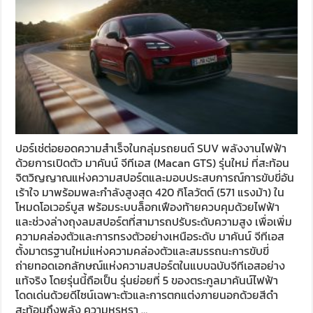
ปอร์เช่ต่อยอดความสำเร็จในกลุ่มรถยนต์ SUV พลังงานไฟฟ้า
ด้วยการเปิดตัว มาคันน์ จีทีเอส (Macan GTS) รุ่นใหม่ ที่สะท้อน
จิตวิญญาณแห่งความสปอร์ตและมอบประสบการณ์การขับขี่อัน
เร้าใจ มาพร้อมพละกำลังสูงสุด 420 กิโลวัตต์ (571 แรงม้า) ใน
โหมดโอเวอร์บูส พร้อมระบบล็อกเฟืองท้ายควบคุมด้วยไฟฟ้า
และช่วงล่างถุงลมสปอร์ตที่สามารถปรับระดับความสูง เพื่อเพิ่ม
ความคล่องตัวและการทรงตัวอย่างเหนือระดับ มาคันน์ จีทีเอส
ตั้งมาตรฐานใหม่แห่งความคล่องตัวและสมรรถนะการขับขี่
ถ่ายทอดเอกลักษณ์แห่งความสปอร์ตในแบบฉบับจีทีเอสอย่าง
แท้จริง โดยรุ่นนี้ถือเป็น รุ่นย่อยที่ 5 ของตระกูลมาคันน์ไฟฟ้า
โดดเด่นด้วยดีไซน์เฉพาะตัวและการตกแต่งภายนอกด้วยสีดำ
สะท้อนถึงพลัง ความหรูหรา …