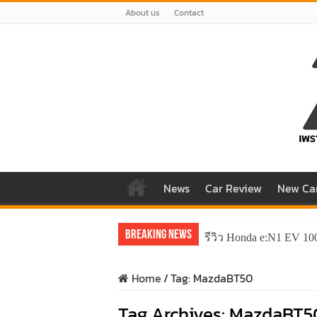
About us
Contact
News
Car Review
New Ca
Breaking News
รีวิว Honda e:N1 EV 10
Home
/
Tag:
MazdaBT50
Tag Archives:
MazdaBT5