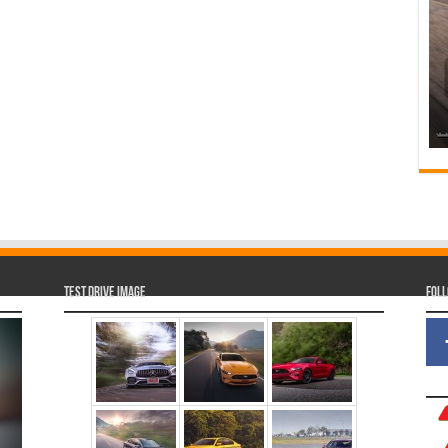
Test Drive Image
Fol