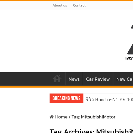
About us
Contact
News
Car Review
New Ca
Breaking News
รีวิว Honda e:N1 EV 10
Home
/
Tag:
MitsubishiMotor
Tag Archives:
Mitsubishi