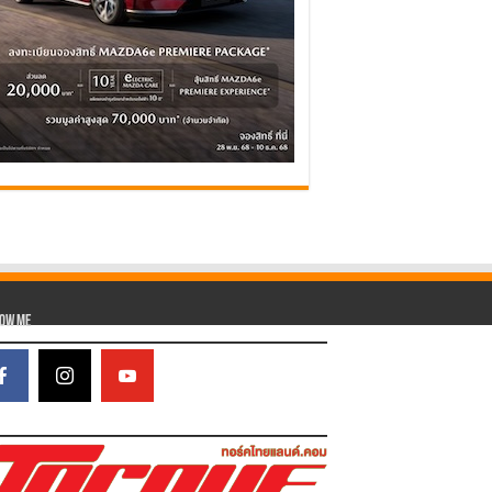
low Me