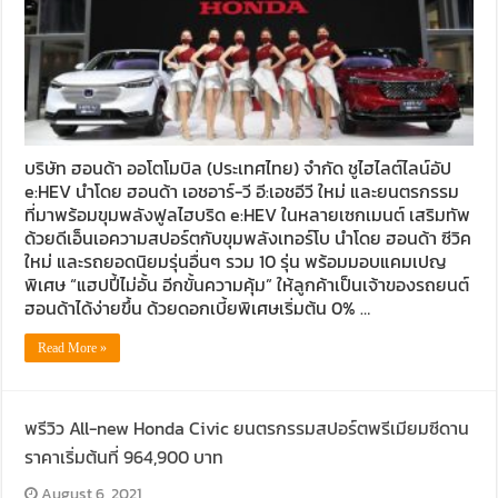
บริษัท ฮอนด้า ออโตโมบิล (ประเทศไทย) จำกัด ชูไฮไลต์ไลน์อัป
e:HEV นำโดย ฮอนด้า เอชอาร์-วี อี:เอชอีวี ใหม่ และยนตรกรรม
ที่มาพร้อมขุมพลังฟูลไฮบริด e:HEV ในหลายเซกเมนต์ เสริมทัพ
ด้วยดีเอ็นเอความสปอร์ตกับขุมพลังเทอร์โบ นำโดย ฮอนด้า ซีวิค
ใหม่ และรถยอดนิยมรุ่นอื่นๆ รวม 10 รุ่น พร้อมมอบแคมเปญ
พิเศษ “แฮปปี้ไม่อั้น อีกขั้นความคุ้ม” ให้ลูกค้าเป็นเจ้าของรถยนต์
ฮอนด้าได้ง่ายขึ้น ด้วยดอกเบี้ยพิเศษเริ่มต้น 0% …
Read More »
พรีวิว All-new Honda Civic ยนตรกรรมสปอร์ตพรีเมียมซีดาน
ราคาเริ่มต้นที่ 964,900 บาท
August 6, 2021