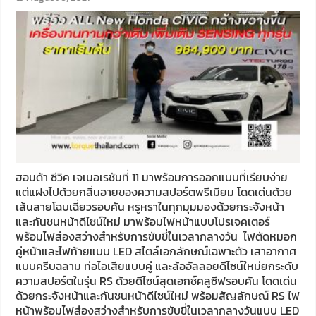
ฮอนด้า ซีวิค เจเนอเรชันที่ 11 มาพร้อมการออกแบบที่เรียบง่าย
แต่แฝงไปด้วยกลิ่นอายของความสปอร์ตพรีเมียม โดดเด่นด้วย
เส้นสายโฉบเฉี่ยวรอบคัน หรูหราในทุกมุมมองด้วยกระจังหน้า
และกันชนหน้าดีไซน์ใหม่ มาพร้อมไฟหน้าแบบโปรเจคเตอร์
พร้อมไฟส่องสว่างสำหรับการขับขี่ในเวลากลางวัน ไฟตัดหมอก
คู่หน้าและไฟท้ายแบบ LED สไตล์เอกลักษณ์เฉพาะตัว เสาอากาศ
แบบครีบฉลาม ท่อไอเสียแบบคู่ และล้ออัลลอยดีไซน์ใหม่ยกระดับ
ความสปอร์ตในรุ่น RS ด้วยดีไซน์สุดเอกซ์คลูซีฟรอบคัน โดดเด่น
ด้วยกระจังหน้าและกันชนหน้าดีไซน์ใหม่ พร้อมสัญลักษณ์ RS ไฟ
หน้าพร้อมไฟส่องสว่างสำหรับการขับขี่ในเวลากลางวันแบบ LED