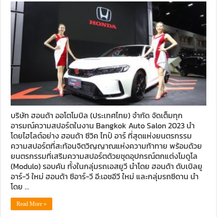
บริษัท ฮอนด้า ออโตโมบิล (ประเทศไทย) จำกัด จัดเต็มทุก
อารมณ์ความสปอร์ตในงาน Bangkok Auto Salon 2023 นำ
โดยไฮไลต์อย่าง ฮอนด้า ซีวิค ไทป์ อาร์ ที่สุดแห่งยนตรกรรม
ความสปอร์ตที่สะท้อนจิตวิญญาณแห่งความท้าทาย พร้อมด้วย
ยนตรกรรมที่เสริมความสปอร์ตด้วยชุดอุปกรณ์ตกแต่งโมดูโล
(Modulo) รอบคัน ทั้งในกลุ่มรถเอสยูวี นำโดย ฮอนด้า ดับเบิลยู
อาร์-วี ใหม่ ฮอนด้า ซีอาร์-วี อี:เอชอีวี ใหม่ และกลุ่มรถซีดาน นำ
โดย …
Read More »