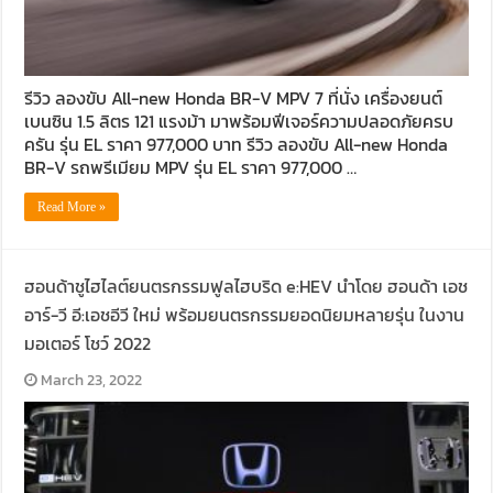
รีวิว ลองขับ All-new Honda BR-V MPV 7 ที่นั่ง เครื่องยนต์
เบนซิน 1.5 ลิตร 121 แรงม้า มาพร้อมฟีเจอร์ความปลอดภัยครบ
ครัน รุ่น EL ราคา 977,000 บาท รีวิว ลองขับ All-new Honda
BR-V รถพรีเมียม MPV รุ่น EL ราคา 977,000 …
Read More »
ฮอนด้าชูไฮไลต์ยนตรกรรมฟูลไฮบริด e:HEV นำโดย ฮอนด้า เอช
อาร์-วี อี:เอชอีวี ใหม่ พร้อมยนตรกรรมยอดนิยมหลายรุ่น ในงาน
มอเตอร์ โชว์ 2022
March 23, 2022