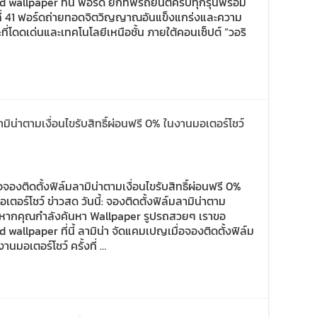
allpaper ที่นี้ ฟอร์ด ยกทัพรถยนต์ครบทุกรุ่นพร้อม
งที่ 41 ฟอร์ดถ่ายทอดจิตวิญญาณอันแข็งแกร่งและความ
ี่โดดเด่นและเทคโนโลยีเหนือชั้น ภายใต้คอนเซ็ปต์ “วอริ
มิน่าตามเงื่อนไขรับสิทธิ์ผ่อนฟรี 0% ในงานมอเตอร์โชว์
่อจองติดตั้งฟิล์มลามิน่าตามเงื่อนไขรับสิทธิ์ผ่อนฟรี 0%
ตอร์โชว์ ข่าวสด วันนี้: จองติดตั้งฟิล์มลามิน่าตาม
โชว์ หากคุณกำลังค้นหา Wallpaper รูปรถสวยๆ เราขอ
llpaper ที่นี้ ลามิน่า จัดแคมเปญเมื่อจองติดตั้งฟิล์ม
านมอเตอร์โชว์ ครั้งที่ …