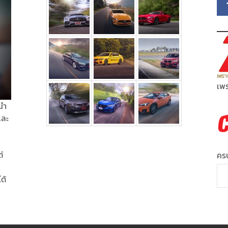
เพร
นำ
และ
่
ครบ
ได้