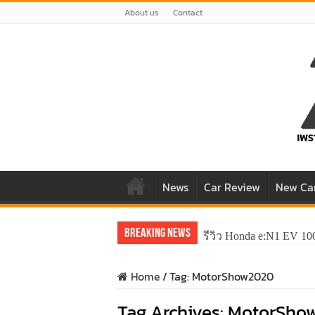
About us
Contact
News
Car Review
New Ca
Breaking News
รีวิว Honda e:N1 EV 10
รีวิว ลองขับ All New 
Home
/
Tag:
MotorShow2020
Tag Archives:
MotorSho