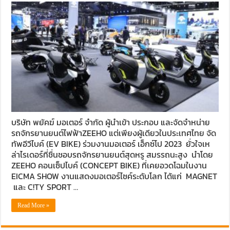
บริษัท พยัคฆ์ มอเตอร์ จำกัด ผู้นำเข้า ประกอบ และจัดจำหน่าย
รถจักรยานยนต์ไฟฟ้าZEEHO แต่เพียงผู้เดียวในประเทศไทย จัด
ทัพอีวีไบค์ (EV BIKE) ร่วมงานมอเตอร์ เอ็กซ์โป 2023 ยั่วใจเห
ล่าไรเดอร์ที่ชื่นชอบรถจักรยานยนต์สุดหรู สมรรถนะสูง นำโดย
ZEEHO คอนเซ็ปไบค์ (CONCEPT BIKE) ที่เคยอวดโฉมในงาน
EICMA SHOW งานแสดงมอเตอร์ไซค์ระดับโลก ได้แก่ MAGNET
และ C!TY SPORT …
Read More »