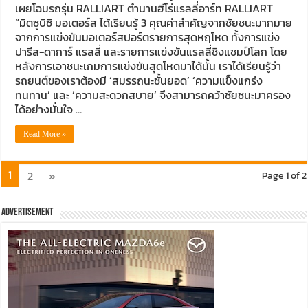
เผยโฉมรถรุ่น RALLIART ตำนานฮีโร่แรลลี่อาร์ท RALLIART
“มิตซูบิชิ มอเตอร์ส ได้เรียนรู้ 3 คุณค่าสำคัญจากชัยชนะมากมาย
จากการแข่งขันมอเตอร์สปอร์ตรายการสุดหฤโหด ทั้งการแข่ง
ปารีส-ดาการ์ แรลลี่ และรายการแข่งขันแรลลี่ชิงแชมป์โลก โดย
หลังการเอาชนะเกมการแข่งขันสุดโหดมาได้นั้น เราได้เรียนรู้ว่า
รถยนต์ของเราต้องมี ‘สมรรถนะชั้นยอด’ ‘ความแข็งแกร่ง
ทนทาน’ และ ‘ความสะดวกสบาย’ จึงสามารถคว้าชัยชนะมาครอง
ได้อย่างมั่นใจ …
Read More »
1
2
»
Page 1 of 2
Advertisement