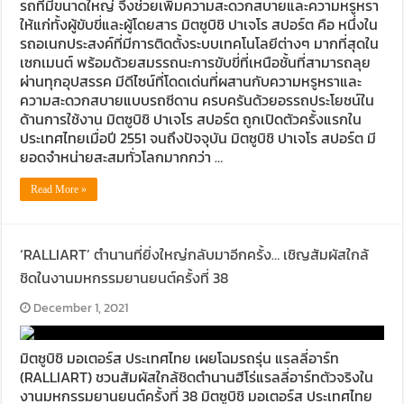
รถที่มีขนาดใหญ่ จึงช่วยเพิ่มความสะดวกสบายและความหรูหรา
ให้แก่ทั้งผู้ขับขี่และผู้โดยสาร มิตซูบิชิ ปาเจโร สปอร์ต คือ หนึ่งใน
รถอเนกประสงค์ที่มีการติดตั้งระบบเทคโนโลยีต่างๆ มากที่สุดใน
เซกเมนต์ พร้อมด้วยสมรรถนะการขับขี่ที่เหนือชั้นที่สามารถลุย
ผ่านทุกอุปสรรค มีดีไซน์ที่โดดเด่นที่ผสานกับความหรูหราและ
ความสะดวกสบายแบบรถซีดาน ครบครันด้วยอรรถประโยชน์ใน
ด้านการใช้งาน มิตซูบิชิ ปาเจโร สปอร์ต ถูกเปิดตัวครั้งแรกใน
ประเทศไทยเมื่อปี 2551 จนถึงปัจจุบัน มิตซูบิชิ ปาเจโร สปอร์ต มี
ยอดจำหน่ายสะสมทั่วโลกมากกว่า …
Read More »
‘RALLIART’ ตำนานที่ยิ่งใหญ่กลับมาอีกครั้ง… เชิญสัมผัสใกล้
ชิดในงานมหกรรมยานยนต์ครั้งที่ 38
December 1, 2021
มิตซูบิชิ มอเตอร์ส ประเทศไทย เผยโฉมรถรุ่น แรลลี่อาร์ท
(RALLIART) ชวนสัมผัสใกล้ชิดตำนานฮีโร่แรลลี่อาร์ทตัวจริงใน
งานมหกรรมยานยนต์ครั้งที่ 38 มิตซูบิชิ มอเตอร์ส ประเทศไทย