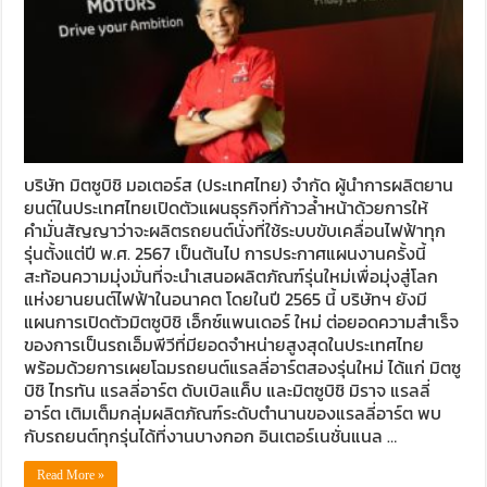
บริษัท มิตซูบิชิ มอเตอร์ส (ประเทศไทย) จำกัด ผู้นำการผลิตยาน
ยนต์ในประเทศไทยเปิดตัวแผนธุรกิจที่ก้าวล้ำหน้าด้วยการให้
คำมั่นสัญญาว่าจะผลิตรถยนต์นั่งที่ใช้ระบบขับเคลื่อนไฟฟ้าทุก
รุ่นตั้งแต่ปี พ.ศ. 2567 เป็นต้นไป การประกาศแผนงานครั้งนี้
สะท้อนความมุ่งมั่นที่จะนำเสนอผลิตภัณฑ์รุ่นใหม่เพื่อมุ่งสู่โลก
แห่งยานยนต์ไฟฟ้าในอนาคต โดยในปี 2565 นี้ บริษัทฯ ยังมี
แผนการเปิดตัวมิตซูบิชิ เอ็กซ์แพนเดอร์ ใหม่ ต่อยอดความสำเร็จ
ของการเป็นรถเอ็มพีวีที่มียอดจำหน่ายสูงสุดในประเทศไทย
พร้อมด้วยการเผยโฉมรถยนต์แรลลี่อาร์ตสองรุ่นใหม่ ได้แก่ มิตซู
บิชิ ไทรทัน แรลลี่อาร์ต ดับเบิลแค็บ และมิตซูบิชิ มิราจ แรลลี่
อาร์ต เติมเต็มกลุ่มผลิตภัณฑ์ระดับตำนานของแรลลี่อาร์ต พบ
กับรถยนต์ทุกรุ่นได้ที่งานบางกอก อินเตอร์เนชั่นแนล …
Read More »