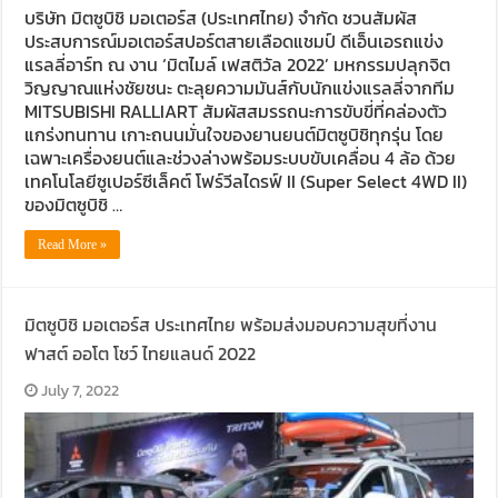
บริษัท มิตซูบิชิ มอเตอร์ส (ประเทศไทย) จำกัด ชวนสัมผัส
ประสบการณ์มอเตอร์สปอร์ตสายเลือดแชมป์ ดีเอ็นเอรถแข่ง
แรลลี่อาร์ท ณ งาน ‘มิตไมล์ เฟสติวัล 2022’ มหกรรมปลุกจิต
วิญญาณแห่งชัยชนะ ตะลุยความมันส์กับนักแข่งแรลลี่จากทีม
MITSUBISHI RALLIART สัมผัสสมรรถนะการขับขี่ที่คล่องตัว
แกร่งทนทาน เกาะถนนมั่นใจของยานยนต์มิตซูบิชิทุกรุ่น โดย
เฉพาะเครื่องยนต์และช่วงล่างพร้อมระบบขับเคลื่อน 4 ล้อ ด้วย
เทคโนโลยีซูเปอร์ซีเล็คต์ โฟร์วีลไดรฟ์ II (Super Select 4WD II)
ของมิตซูบิชิ …
Read More »
มิตซูบิชิ มอเตอร์ส ประเทศไทย พร้อมส่งมอบความสุขที่งาน
ฟาสต์ ออโต โชว์ ไทยแลนด์ 2022
July 7, 2022