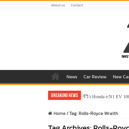
About us
Contact
News
Car Review
New Ca
Breaking News
รีวิว Honda e:N1 EV 10
Home
/
Tag:
Rolls-Royce Wraith
Tag Archives:
Rolls-Royc