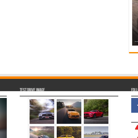
Test Drive Image
Fol