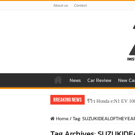
About us
Contact
News
Car Review
New Ca
Breaking News
รีวิว Honda e:N1 EV 10
Home
/
Tag:
SUZUKIDEALOFTHEYEA
Tag Archives:
SUZUKIDE