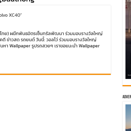
Volvo XC40”
ะเทศไทย) ผนึกพันธมิตรเซ็นทรัลพัฒนา ร่วมมอบรางวัลใหญ่
คดี ข่าวสด รถยนต์ วันนี้: วอลโว่ ร่วมมอบรางวัลใหญ่
้นหา Wallpaper รูปรถสวยๆ เราขอแนะนำ Wallpaper
Adver