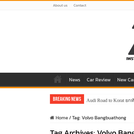
About us
Contact
News
Car Review
New Ca
Breaking News
Audi Road to Korat ยกท
Home
/
Tag:
Volvo Bangbuathong
Tag Archives:
Volvo Ban