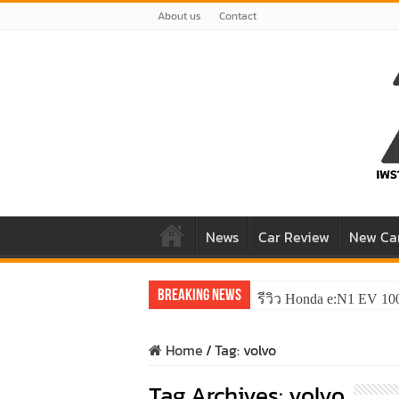
About us
Contact
News
Car Review
New Ca
Breaking News
รีวิว Honda e:N1 EV 10
Home
/
Tag:
volvo
Tag Archives:
volvo