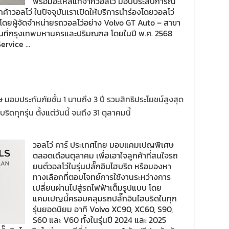
พร้อมอะไหล่แท้จากวอลโว่​ มอบประสบการณ์
กค้าวอลโว่ ในปัจจุบันเราเปิดให้บริการนำร่องโดยวอลโว่
มโดยผู้จัดจำหน่ายรถวอลโว่อย่าง Volvo GT Auto – สาขา
พื้นที่กรุงเทพมหานครและปริมณฑล โดยในปี พ.ศ. 2568
Service …
มอบประกันภัยชั้น 1 นานถึง 3 ปี รวมสิทธิประโยชน์สูงสุด
ทุกรุ่น ตั้งแต่วันนี้ จนถึง 31 ตุลาคมนี้
วอลโว่ คาร์ ประเทศไทย มอบแคมเปญพิเศษ
ตลอดเดือนตุลาคม เพื่อเอาใจลูกค้าที่สนใจรถ
ยนต์วอลโว่ในรุ่นปลั๊กอินไฮบริด หรือมองหา
ทางเลือกที่ตอบโจทย์การใช้งานระหว่างการ
เปลี่ยนผ่านไปสู่รถไฟฟ้าเต็มรูปแบบ โดย
แคมเปญนี้ครอบคลุมรถปลั๊กอินไฮบริดในทุก
รุ่นยอดนิยม อาทิ Volvo XC90, XC60, S90,
S60 และ V60 ทั้งในรุ่นปี 2024 และ 2025