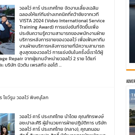
วอลโว่ คาร์ ประเทศไทย จัดงานเลี้ยงเฉลิม
ฉลองให้แก่ทีมช่างเทคนิคที่คว้าชัยจากเวที
VISTA 2024 (Volvo International Service
Training Award) การแข่งขันที่จัดขึ้นเพื่อ
ประชันความรู้ความสามารถของพนักงานฝ่าย
บริการหลังการขายของวอลโว่ เพื่อเฟ้นหาทีม
งานฝ่ายบริการหลังการขายที่มีความสามารถ
สูงสุดของวอลโว่ การแข่งขันในครั้งนี้เราได้ผู้
e Repair จากผู้แทนจำหน่ายวอลโว่ 2 ราย ได้แก่
ะ บริษัท นิวตัน เพรสทีจ ออโต้ …
Adver
 โชว์รูม วอลโว่ พิษณุโลก
วอลโว่ คาร์ ประเทศไทย นำโดย คุณภัทรพงษ์
อชะปาละศิริ ผู้อำนวยการฝ่ายปฎิบัติการ บริษัท
วอลโว่ คาร์ ประเทศไทย (กลาง), คุณถนอม