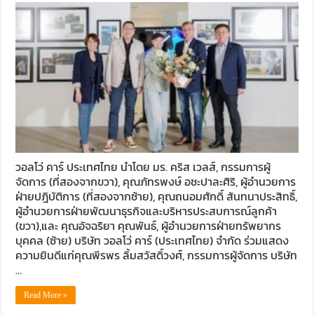
วอลโว่ คาร์ ประเทศไทย นำโดย มร. คริส เวลส์, กรรมการผู้
จัดการ (ที่สองจากขวา), คุณภัทรพงษ์ อชะปาละศิริ, ผู้อำนวยการ
ฝ่ายปฎิบัติการ (ที่สองจากซ้าย), คุณถนอมศักดิ์ สันทนาประสิทธิ์,
ผู้อำนวยการฝ่ายพัฒนาธุรกิจและบริหารประสบการณ์ลูกค้า
(ขวา),และ คุณอัจฉริยา คุณพันธ์, ผู้อำนวยการฝ่ายทรัพยากร
บุคคล (ซ้าย) บริษัท วอลโว่ คาร์ (ประเทศไทย) จำกัด ร่วมแสดง
ความยินดีแก่คุณพีรพร ลิ้มสวัสดิ์วงศ์, กรรมการผู้จัดการ บริษัท
…
Read More »