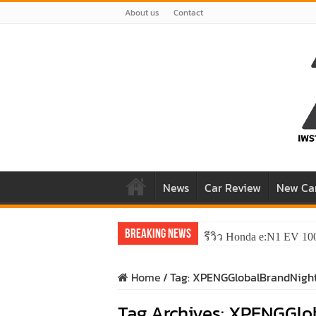
About us
Contact
News
Car Review
New Ca
Breaking News
รีวิว Honda e:N1 EV 10
Home
/
Tag:
XPENGGlobalBrandNigh
Tag Archives:
XPENGGlob