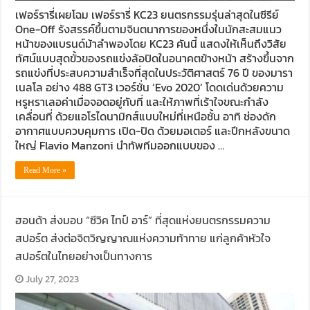
เฟอร์รารี่เผยโฉม เฟอร์รารี่ KC23 ยนตรกรรมรุ่นล่าสุดในซีรีย์
One-Off รังสรรค์ขึ้นตามจินตนาการของหนึ่งในนักสะสมแนว
หน้าของแบรนด์ม้าลำพองโดย KC23 คันนี้ แสดงให้เห็นถึงวิสัย
ทัศน์แบบสุดขั้วของรถแข่งล้อปิดในอนาคตข้างหน้า สร้างขึ้นจาก
รถแข่งที่ประสบความสำเร็จที่สุดในประวัติศาสตร์ 76 ปี ของมารา
เนลโล อย่าง 488 GT3 เวอร์ชั่น ‘Evo 2020’ โดดเด่นด้วยความ
หรูหราเลอค่าเมื่อจอดอยู่กับที่ และให้ภาพที่เร้าใจขณะกำลัง
เคลื่อนที่ ด้วยแอโรไดนามิกส์แบบใหม่ที่เหนือชั้น อาทิ ช่องดัก
อากาศแบบควบคุมการ เปิด-ปิด ด้วยมอเตอร์ และปีกหลังขนาด
ใหญ่ Flavio Manzoni นำทัพทีมออกแบบของ …
Read More »
ฮอนด้า ส่งมอบ “ซีวิค ไทป์ อาร์” ที่สุดแห่งยนตรกรรมความ
สปอร์ต ส่งต่อจิตวิญญาณแห่งความท้าทาย แก่ลูกค้าหัวใจ
สปอร์ตในไทยอย่างเป็นทางการ
July 27, 2023