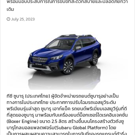
พร้อมมอบประสบการณ์การขับขี่ที่สะดวกสบายและปลอดภัยกว่า
เดิม
July 25, 2023
ทีซี ซูบารุ (ประเทศไทย) ผู้จัดจำหน่ายรถยนต์ซูบารุอย่างเป็น
ทางการในประเทศไทย ประกาศการปรับโฉมรถเอสยูวีระดับ
พรีเมียมรุ่นล่าสุด ซูบารุ เอาท์แบ็ค รถยนต์พรีเมี่ยมเอสยูวีรุ่นที่ดี
ที่สุดของซูบารุ มาพร้อมกับเครื่องยนต์บ็อกเซอร์ไดเรคอินเจคชั่น
(Boxer Engine) ขนาด 2.5 ลิตร สร้างขึ้นบนโครงสร้างตัวถังซู
บารุโกลบอลแพลตฟอร์ม(Subaru Global Platform) โดย
เป็นการผสมผสานความสามารถในการขับขี่ของรถแกรนด์ทัวริ่ง