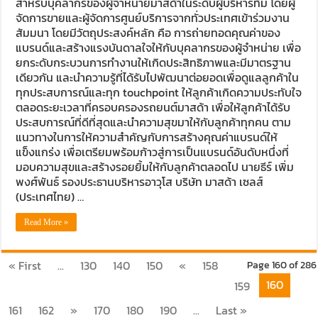
สำหรับบุคลากรของผู้จำหน่ายมาสด้าในระดับผู้บริหารทีม โดยผู้
จัดการขายและผู้จัดการศูนย์บริการจากทั่วประเทศเข้าร่วมงาน
สัมมนา โดยมีวัตถุประสงค์หลัก คือ การถ่ายทอดคุณค่าของ
แบรนด์และสร้างแรงบันดาลใจให้กับบุคลากรของผู้จำหน่าย เพื่อ
ยกระดับกระบวนการทำงานให้เกิดประสิทธิภาพและมีมาตรฐาน
เดียวกัน และนำความรู้ที่ได้รับไปพัฒนาต่อยอดเพื่อดูแลลูกค้าใน
ทุกประสบการณ์และทุก touchpoint ให้ลูกค้าเกิดความประทับใจ
ตลอดระยะเวลาที่ครอบครองรถยนต์มาสด้า เพื่อให้ลูกค้าได้รับ
ประสบการณ์ที่ดีที่สุดและนำความสุขมาให้กับลูกค้าทุกคน ตาม
แนวทางในการให้ความสำคัญกับการสร้างคุณค่าแบรนด์ให้
แข็งแกร่ง เพื่อเตรียมพร้อมก้าวสู่การเป็นแบรนด์อันดับหนึ่งที่
มอบความสุขและสร้างรอยยิ้มให้กับลูกค้าตลอดไป นายธีร์ เพิ่ม
พงศ์พันธ์ รองประธานบริหารอาวุโส บริษัท มาสด้า เซลส์
(ประเทศไทย) …
Read More »
« First
...
130
140
150
«
158
Page 160 of 286
160
159
161
162
»
170
180
190
...
Last »