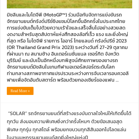
มิชลินและโมโตจีพี (MotoGP™) ร่วมมือกันจัดการแข่งขันรถ
จักรยานยนต์กรังด์ปรีซ์ชิงแชมป์โลกขึ้นอีกครั้งในประเทศไทย
การแข่งขันเต็มไปด้วยความเร้าใจและเสร็จสิ้นไปอย่างสวยสด
งดงามสำหรับสุดสัปดาห์แห่งศึกสองล้อที่เร็ว แรง และยิ่งใหญ่
ที่สุด หรือ โมโตจีพี รายการ โออาร์ ไทยแลนด์ กรังด์ปรีซ์ 2023
(OR Thailand Grand Prix 2023) ระหว่างวันที่ 27-29 ตุลาคม
ที่ผ่านมา ณ สนามช้าง อินเตอร์เนชั่นแนล เซอร์กิต จังหวัด
บุรีรัมย์ และนับเป็นอีกหนึ่งบทพิสูจน์ศักยภาพของยางรถ
จักรยานยนต์มิชลินในเกมกีฬามอเตอร์สปอร์ตระดับโลก
ท่ามกลางสภาพอากาศแปรปรวนระหว่างการจับเวลารอบควอลิ
ฟายเพื่อจัดอันดับสตาร์ต พร้อมด้วยกองเชียร์ของแฟน …
Read More »
“SOLAR” รถจักรยานยนต์ที่สร้างแรงบันดาลใจใหม่ให้เกิดขึ้นได้
ทุกวัน ส่งมอบความพิเศษยิ่งกว่าครั้งไหนๆ ด้วยข้อเสนอสุด
พิเศษ ทุกรุ่น ทุกสไตล์ พร้อมยกขบวนทุกสีสันออกไปโลดแล่น
ในงานมหกรรมยานยนต์สุดยิ่งใหญ่แห่งปี