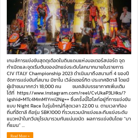
เกมส์การแข่งขันสุดดุเดือดในดินแดนแห่งมอเตอร์สปอร์ต จุด
กำเนิดและจุดเริ่มต้นของนักแข่งระดับโลกมากมายในรายการ
CIV ITALY Championship 2023 ดำเนินมาถึงสนามที่ 4 ของปี
จัดการเเข่งขันที่สนาม มิซาโน เวิล์ดเซอร์กิต ประเทศอิตาลี โดยมี
ผู้เข้าชมมากกว่า 18,000 คน ชมคลิปบรรยากาศเพิ่มเติม
ได้ที่ https://www.instagram.com/reel/CvUkaP3LHks/?
igshid=MTc4MmM1YmI2Ng== ซึ่งครั้งนี้ไฮไลท์อยู่ที่การแข่งขัน
แบบ Night Race ในรุ่นใหญ่ที่สุดเวลา 22.00 น. ตามเวลาท้อง
ถิ่นที่อิตาลี คือรุ่น SBK1000 ที่รวบรวมนักแข่งและทีมแข่งระดับ
แนวหน้าในทวีปยุโรปมารวมกันแน่นขนัด ผลการเเข่งขันโดย “บา
กี้แมน” …
Read More »