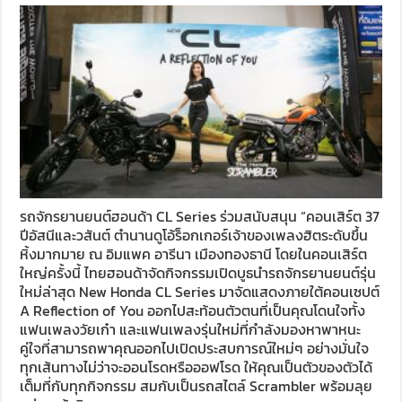
รถจักรยานยนต์ฮอนด้า CL Series ร่วมสนับสนุน “คอนเสิร์ต 37
ปีอัสนีและวสันต์ ตำนานดูโอ้ร็อกเกอร์เจ้าของเพลงฮิตระดับขึ้น
หิ้งมากมาย ณ อิมแพค อารีนา เมืองทองธานี โดยในคอนเสิร์ต
ใหญ่ครั้งนี้ ไทยฮอนด้าจัดกิจกรรมเปิดบูธนำรถจักรยานยนต์รุ่น
ใหม่ล่าสุด New Honda CL Series มาจัดแสดงภายใต้คอนเซปต์
A Reflection of You ออกไปสะท้อนตัวตนที่เป็นคุณโดนใจทั้ง
แฟนเพลงวัยเก๋า และแฟนเพลงรุ่นใหม่ที่กำลังมองหาพาหนะ
คู่ใจที่สามารถพาคุณออกไปเปิดประสบการณ์ใหม่ๆ อย่างมั่นใจ
ทุกเส้นทางไม่ว่าจะออนโรดหรือออฟโรด ให้คุณเป็นตัวของตัวได้
เต็มที่กับทุกกิจกรรม สมกับเป็นรถสไตล์ Scrambler พร้อมลุย