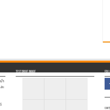
Test Drive Image
Fol
นนำ
และ
่
เพร