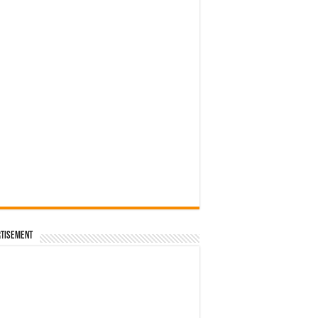
 – เวียดนาม
โลเมตร
่นพิเศษ ฉลองครบรอบ 10 ปี RS Q3 Sportback edition 10
นต์แคน แก่นคูน
tisement