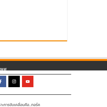
low Me
าะการขับเคลื่อนคือ...ทอร์ค