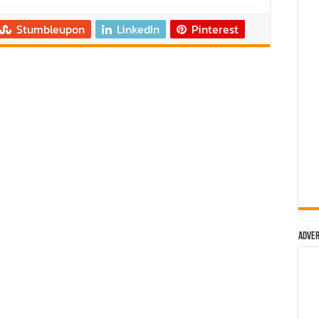
องเที่ยวสัมผัสประสบการณ์ความเหนือระดับในเส้นทางประเทศจีน
Stumbleupon
LinkedIn
Pinterest
 RANGER MS-RT ครั้งแรกในสนามแข่ง
ม่-เชียงรายกับ MU-X “THE NEXT PEAK” ระยะทางรวมกว่า 250 กิ
ันสร้างถนนขึ้นดอย ส่งท้ายปีกับทริปดีต่อใจ
 60 คัน เยี่ยมชม อาวดี้ โคราช ปักธงอีสานตอนล่าง พร้อมเปิดตัวรุ
ม ‘ฟอร์ด เรนเจอร์ แกร่ง…พร้อมลุย’ กับคอนเสิร์ตสุดยิ่งใหญ่ ของม
น์ตัวจริงทุกเส้นทาง
 TRIP” ครั้งแรกของการรวมพลรถไฟฟ้าแบรนด์ เอ็มจี
Adver