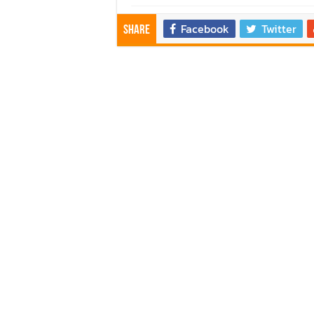
คาราวาน ISUZU 2.2 Ddi MAXFORCE ท่
Facebook
Twitter
รีวิว ลองขับรถกระบะรุ่นพิเศษ FORD
Share
ทริปแอ่วเหนือสุดพีค! เส้นทางเชียงให
ขับ “NEW! ISUZU V-CROSS 4×4” ไปร่วมก
Audi Road to Korat ยกทัพขบวนอาวดี้กว่า
ขับ ฟอร์ด เรนเจอร์ บุกอีสาน กับกิจกรร
ขับ ISUZU V-CROSS 4X4 ลุยลาวใต้ พิสูจ
รีวิว ลองขับ กิจกรรม “MG EV FAMILY